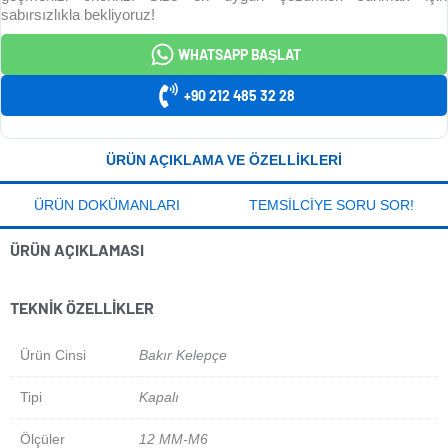
sabırsızlıkla bekliyoruz!
WHATSAPP BAŞLAT
+90 212 485 32 28
ÜRÜN AÇIKLAMA VE ÖZELLIKLERI
ÜRÜN DOKÜMANLARI
TEMSILCIYE SORU SOR!
ÜRÜN AÇIKLAMASI
TEKNIK ÖZELLIKLER
Ürün Cinsi
Bakır Kelepçe
Tipi
Kapalı
Ölçüler
12 MM-M6