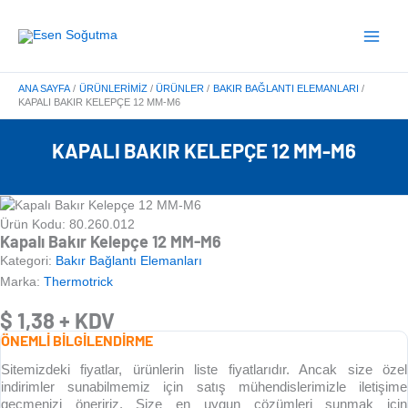
İçeriğe
Main
atla
Menu
ANA SAYFA
ÜRÜNLERIMIZ
ÜRÜNLER
BAKIR BAĞLANTI ELEMANLARI
KAPALI BAKIR KELEPÇE 12 MM-M6
KAPALI BAKIR KELEPÇE 12 MM-M6
Ürün Kodu: 80.260.012
Kapalı Bakır Kelepçe 12 MM-M6
Kategori:
Bakır Bağlantı Elemanları
Marka:
Thermotrick
$
1,38
+ KDV
ÖNEMLİ BİLGİLENDİRME
Sitemizdeki fiyatlar, ürünlerin liste fiyatlarıdır. Ancak size özel
indirimler sunabilmemiz için satış mühendislerimizle iletişime
geçmenizi öneririz. Size en uygun çözümleri sunmak için