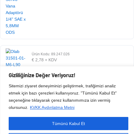
Ürün Kodu: 89.247.026
€
2,78
+ KDV
Gizliliğinize Değer Veriyoruz!
Sitemizi ziyaret deneyiminizi geliştirmek, trafiğimizi analiz
etmek için bazı çerezleri kullanıyoruz. "Tümünü Kabul Et"
seçeneğine tıklayarak çerez kullanımımıza izin vermiş
olursunuz.
KVKK Aydınlatma Metni
Tümünü Kabul Et
Copyright © 2026 Esen Isıtma Soğutma İnşaat Ltd Şti | Tüm Hakları Saklıdır.