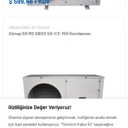
$
599,46
+ KDV
ÜRÜN KODU: 87.134.025
Günay 50 M2 GBOX 50-C3-150 Kondanser
Gizliliğinize Değer Veriyoruz!
$
773,78
+ KDV
Sitemizi ziyaret deneyiminizi geliştirmek, trafiğimizi analiz etmek
için bazı çerezleri kullanıyoruz. "Tümünü Kabul Et" seçeneğine