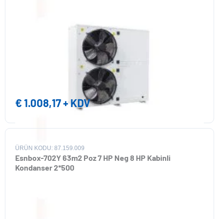
€
1.008,17
+ KDV
ÜRÜN KODU: 87.159.009
Esnbox-702Y 63m2 Poz 7 HP Neg 8 HP Kabinli
Kondanser 2*500