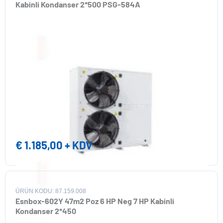
Kabinli Kondanser 2*500 PSG-584A
€
1.185,00
+ KDV
ÜRÜN KODU: 87.159.008
Esnbox-602Y 47m2 Poz 6 HP Neg 7 HP Kabinli
Kondanser 2*450