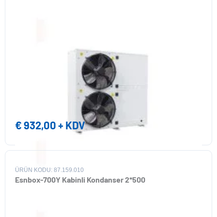
€
932,00
+ KDV
ÜRÜN KODU: 87.159.010
Esnbox-700Y Kabinli Kondanser 2*500