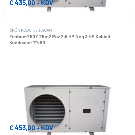
€
435,00
+ KDV
ÜRÜN KODU: 87.159.004
Esnbox-250Y 25m2 Poz 2,5 HP Neg 3 HP Kabinli
Kondanser 1*450
€
453,00
+ KDV