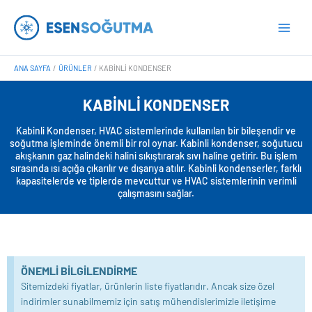
İçeriğe
Main
atla
Men
ANA SAYFA
ÜRÜNLER
KABINLI KONDENSER
KABINLI KONDENSER
Kabinli Kondenser, HVAC sistemlerinde kullanılan bir bileşendir ve
soğutma işleminde önemli bir rol oynar. Kabinli kondenser, soğutucu
akışkanın gaz halindeki halini sıkıştırarak sıvı haline getirir. Bu işlem
sırasında ısı açığa çıkarılır ve dışarıya atılır. Kabinli kondenserler, farklı
kapasitelerde ve tiplerde mevcuttur ve HVAC sistemlerinin verimli
çalışmasını sağlar.
ÖNEMLI BILGILENDIRME
Sitemizdeki fiyatlar, ürünlerin liste fiyatlarıdır. Ancak size özel
indirimler sunabilmemiz için satış mühendislerimizle iletişime