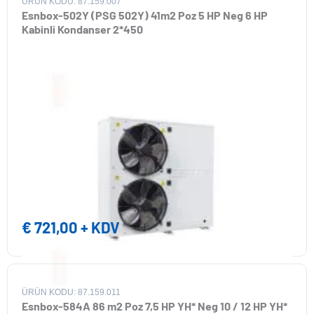
ÜRÜN KODU: 87.159.007
Esnbox-502Y (PSG 502Y) 41m2 Poz 5 HP Neg 6 HP
Kabinli Kondanser 2*450
€
721,00
+ KDV
ÜRÜN KODU: 87.159.011
Esnbox-584A 86 m2 Poz 7,5 HP YH* Neg 10 / 12 HP YH*