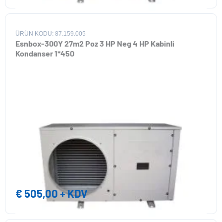
ÜRÜN KODU: 87.159.005
Esnbox-300Y 27m2 Poz 3 HP Neg 4 HP Kabinli
Kondanser 1*450
€
505,00
+ KDV