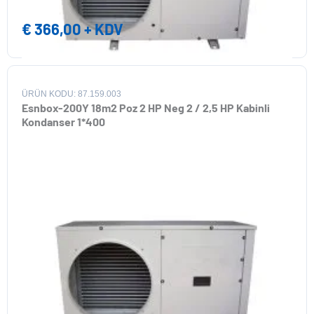
€
366,00
+ KDV
ÜRÜN KODU: 87.159.003
Esnbox-200Y 18m2 Poz 2 HP Neg 2 / 2,5 HP Kabinli
Kondanser 1*400