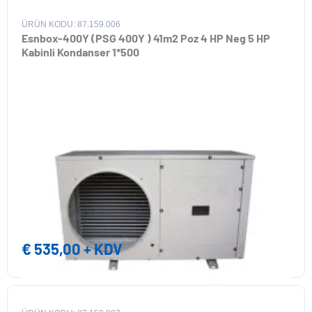
ÜRÜN KODU: 87.159.006
Esnbox-400Y (PSG 400Y ) 41m2 Poz 4 HP Neg 5 HP
Kabinli Kondanser 1*500
€
535,00
+ KDV