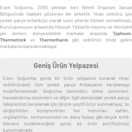
Esen Soğutma, 2005 yılından beri İkitelli Organize Sanayi
Bölgesi’nde faaliyet gösteren bir şirkettir. Hvac sektörü için
yedek parça tedarikçisi olarak uzun yıllardır hizmet vermekteyiz.
Kuruluşumuzun arkasında Hüseyin Yüksel’in vizyonu ve deneyimi
yer alırken, bünyemizdeki markalar arasında
Typhoon
,
Thermotrick
ve
Thermotherm
gibi sektörün önde gele
markalarını barındırmaktayız.
Geniş Ürün Yelpazesi
Esen Soğutma, geniş bir ürün yelpazesi sunarak Hvac
sektöründeki tüm yedek parça ihtiyaçlarını karşılamayı
hedeflemektedir. Soğutma sistemleri, klima sistemleri,
havalandırma sistemleri ve diğer ilgili alanlardaki yedek parça
taleplerinizi karşılamak için birçok çeşitli ürün sunmaktayız. Isı
değiştiriciler, kompresörler, fan motorları, valfler,
regülatörler, termometreler ve daha fazlası gibi birçok kritik
bileşeni bulabileceğiniz geniş bir ürün portföyümüz
bulunmaktadır.