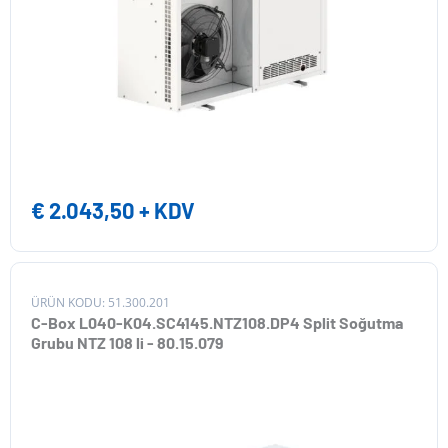
€
2.043,50
+ KDV
ÜRÜN KODU: 51.300.201
C-Box L040-K04.SC4145.NTZ108.DP4 Split Soğutma
Grubu NTZ 108 li - 80.15.079