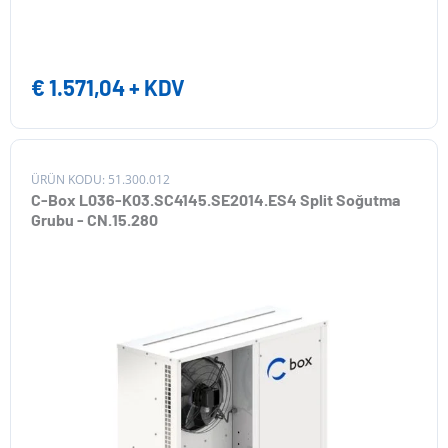
€
1.571,04
+ KDV
ÜRÜN KODU: 51.300.012
C-Box L036-K03.SC4145.SE2014.ES4 Split Soğutma
Grubu - CN.15.280