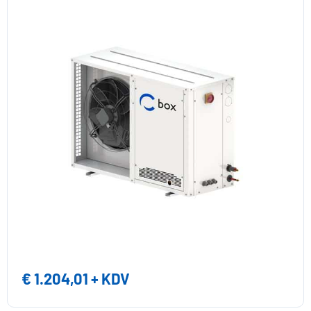
€
1.204,01
+ KDV