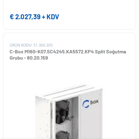
€
2.027,39
+ KDV
ÜRÜN KODU: 51.300.305
C-Box M160-K07.SC4245.KA5572.KP4 Split Soğutma
Grubu - 80.20.159