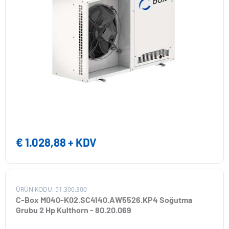
€
1.028,88
+ KDV
ÜRÜN KODU: 51.300.300
C-Box M040-K02.SC4140.AW5526.KP4 Soğutma
Grubu 2 Hp Kulthorn - 80.20.069