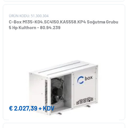
ÜRÜN KODU: 51.300.304
C-Box M135-K04.SC4150.KA5558.KP4 Soğutma Grubu
5 Hp Kulthorn - 80.94.239
€
2.027,39
+ KDV