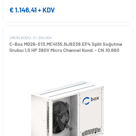
€
1.146,41
+ KDV
ÜRÜN KODU: 51.300.004
C-Box M026-S13.MC4135.NJ9238.EP4 Split Soğutma
Grubuı 1,5 HP 380V Micro Channel Kond. - CN.10.660