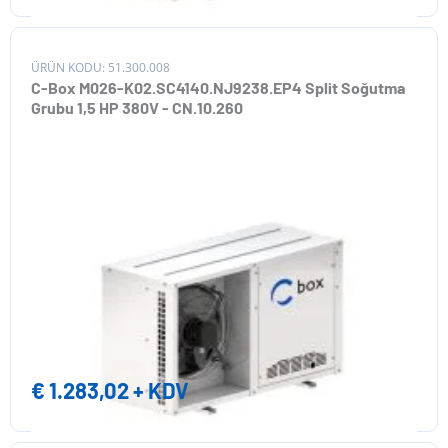
ÜRÜN KODU: 51.300.008
C-Box M026-K02.SC4140.NJ9238.EP4 Split Soğutma
Grubu 1,5 HP 380V - CN.10.260
€
1.283,02
+ KDV