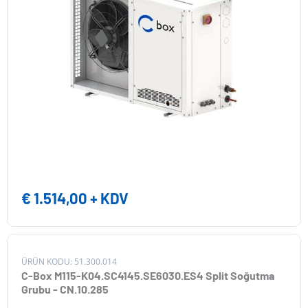
€
1.514,00
+ KDV
ÜRÜN KODU: 51.300.014
C-Box M115-K04.SC4145.SE6030.ES4 Split Soğutma
Grubu - CN.10.285