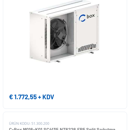
€
1.772,55
+ KDV
ÜRÜN KODU: 51.300.200
C-Box M016-K01.SC4135.NT6226.EP5 Split Soğutma