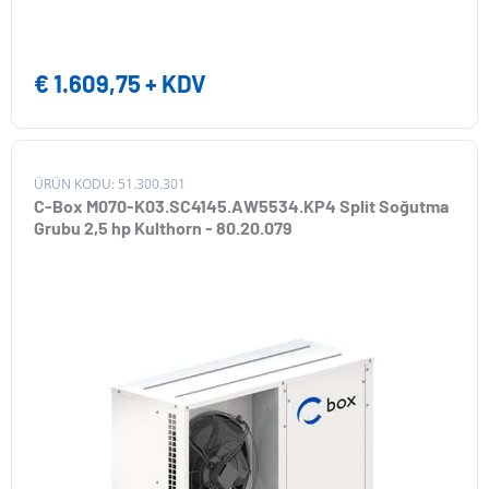
€
1.609,75
+ KDV
ÜRÜN KODU: 51.300.301
C-Box M070-K03.SC4145.AW5534.KP4 Split Soğutma
Grubu 2,5 hp Kulthorn - 80.20.079