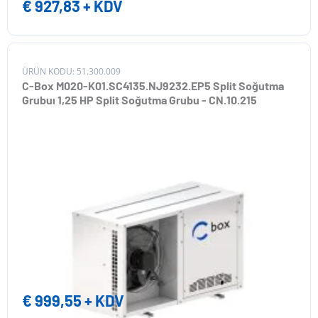
€
927,83
+ KDV
ÜRÜN KODU: 51.300.009
C-Box M020-K01.SC4135.NJ9232.EP5 Split Soğutma
Grubuı 1,25 HP Split Soğutma Grubu - CN.10.215
€
999,55
+ KDV