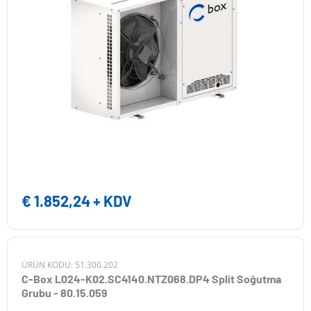
€
1.852,24
+ KDV
ÜRÜN KODU: 51.300.202
C-Box L024-K02.SC4140.NTZ068.DP4 Split Soğutma
Grubu - 80.15.059