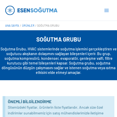
İçeriğe
Main
atla
Men
ANA SAYFA
ÜRÜNLER
SOĞUTMA GRUBU
SOĞUTMA GRUBU
Soğutma Grubu, HVAC sistemlerinde soğutma işlemini gerçekleştiren ve
soğutucu akışkanın dolaşımını sağlayan bileşenleri içerir. Bu grup,
soğutma kompresörü, kondenser, evaporatör, genleşme valfi, filtre
kurutucu gibi temel bileşenleri kapsar. Soğutma grubu, soğutma
döngüsünün düzgün çalışmasını sağlar ve istenen soğutma veya ısıtma
etkisini elde etmeyi amaçlar.
ÖNEMLI BILGILENDIRME
Sitemizdeki fiyatlar, ürünlerin liste fiyatlarıdır. Ancak size özel
indirimler sunabilmemiz için satış mühendislerimizle iletişime