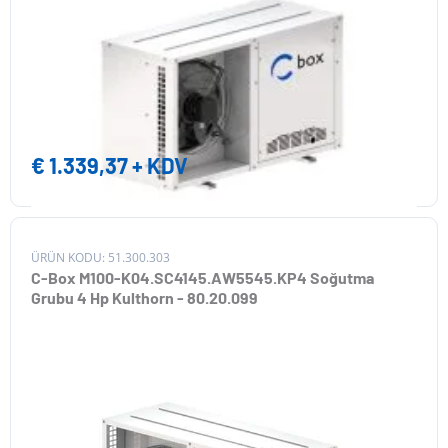
€
1.339,37
+ KDV
ÜRÜN KODU: 51.300.303
C-Box M100-K04.SC4145.AW5545.KP4 Soğutma
Grubu 4 Hp Kulthorn - 80.20.099