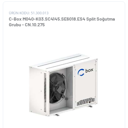
ÜRÜN KODU: 51.300.013
C-Box M040-K03.SC4145.SE6018.ES4 Split Soğutma
Grubu - CN.10.275