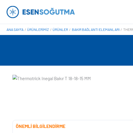
İçeriğe
atla
ANA SAYFA
ÜRÜNLERIMIZ
ÜRÜNLER
BAKIR BAĞLANTI ELEMANLARI
THERM
ÖNEMLİ BİLGİLENDİRME