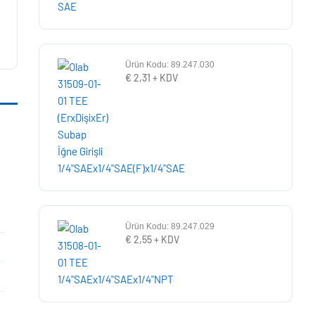
Ürün Kodu: 89.247.030
€
2,31
+ KDV
Ürün Kodu: 89.247.029
€
2,55
+ KDV