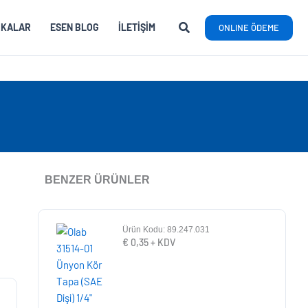
RKALAR
ESEN BLOG
İLETIŞIM
ONLINE ÖDEME
BENZER ÜRÜNLER
Ürün Kodu: 89.247.031
€
0,35
+ KDV