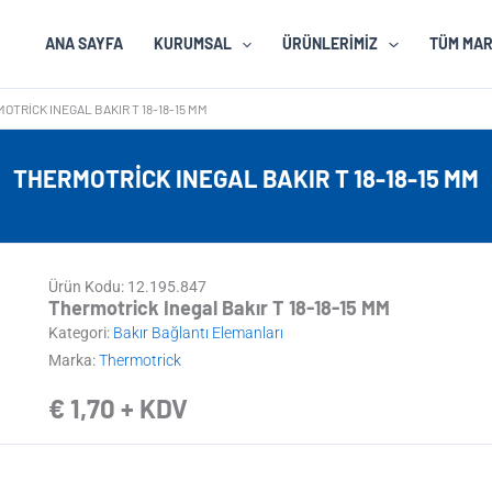
ANA SAYFA
KURUMSAL
ÜRÜNLERIMIZ
TÜM MA
OTRICK INEGAL BAKIR T 18-18-15 MM
THERMOTRICK INEGAL BAKIR T 18-18-15 MM
Ürün Kodu: 12.195.847
Thermotrick Inegal Bakır T 18-18-15 MM
Kategori:
Bakır Bağlantı Elemanları
Marka:
Thermotrick
€
1,70
+ KDV