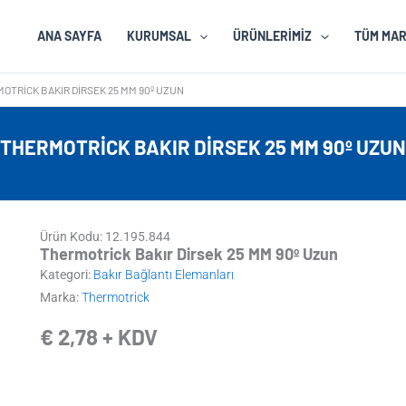
ANA SAYFA
KURUMSAL
ÜRÜNLERIMIZ
TÜM MA
OTRICK BAKIR DIRSEK 25 MM 90º UZUN
THERMOTRICK BAKIR DIRSEK 25 MM 90º UZUN
Ürün Kodu: 12.195.844
Thermotrick Bakır Dirsek 25 MM 90º Uzun
Kategori:
Bakır Bağlantı Elemanları
Marka:
Thermotrick
€
2,78
+ KDV