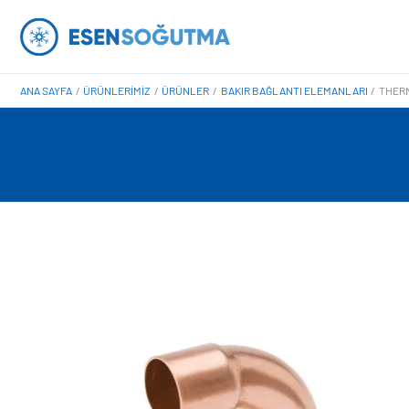
İçeriğe
atla
ANA SAYFA
ÜRÜNLERIMIZ
ÜRÜNLER
BAKIR BAĞLANTI ELEMANLARI
THERM