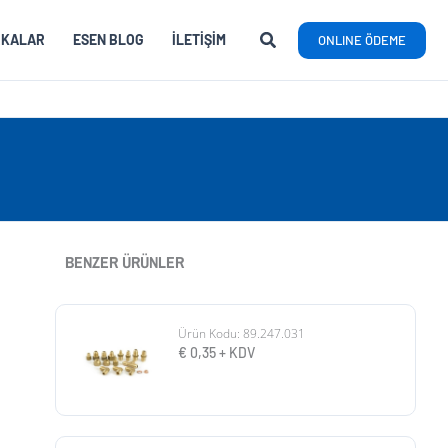
RKALAR
ESEN BLOG
İLETIŞIM
ONLINE ÖDEME
BENZER ÜRÜNLER
Ürün Kodu: 89.247.031
€
0,35
+ KDV