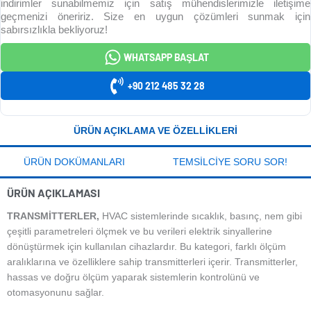
indirimler sunabilmemiz için satış mühendislerimizle iletişime
geçmenizi öneririz. Size en uygun çözümleri sunmak için
sabırsızlıkla bekliyoruz!
WHATSAPP BAŞLAT
+90 212 485 32 28
ÜRÜN AÇIKLAMA VE ÖZELLIKLERI
ÜRÜN DOKÜMANLARI
TEMSILCIYE SORU SOR!
ÜRÜN AÇIKLAMASI
TRANSMITTERLER,
HVAC sistemlerinde sıcaklık, basınç, nem gibi
çeşitli parametreleri ölçmek ve bu verileri elektrik sinyallerine
dönüştürmek için kullanılan cihazlardır. Bu kategori, farklı ölçüm
aralıklarına ve özelliklere sahip transmitterleri içerir. Transmitterler,
hassas ve doğru ölçüm yaparak sistemlerin kontrolünü ve
otomasyonunu sağlar.