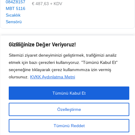
€
487,63
+ KDV
Gizliliğinize Değer Veriyoruz!
Ürün Kodu: 105.020.181
€
487,63
+ KDV
Sitemizi ziyaret deneyiminizi geliştirmek, trafiğimizi analiz
etmek için bazı çerezleri kullanıyoruz. "Tümünü Kabul Et"
seçeneğine tıklayarak çerez kullanımımıza izin vermiş
olursunuz.
KVKK Aydınlatma Metni
Tümünü Kabul Et
Copyright © 2026 Esen Isıtma Soğutma İnşaat Ltd Şti | Tüm Hakları Saklıdır.
Özelleştirme
Tümünü Reddet