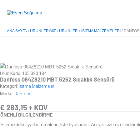
İçeriğe
atla
ANA SAYFA
ÜRÜNLERIMIZ
ÜRÜNLER
ISITMA MALZEMELERI
DANFOSS
D
Ürün Kodu: 105.020.184
Danfoss 084Z8210 MBT 5252 Sıcaklık Sensörü
Kategori:
Isıtma Malzemeleri
Marka:
Danfoss
€
283,15
+ KDV
ÖNEMLİ BİLGİLENDİRME
Sitemizdeki fiyatlar, ürünlerin liste fiyatlarıdır. Ancak size özel ind