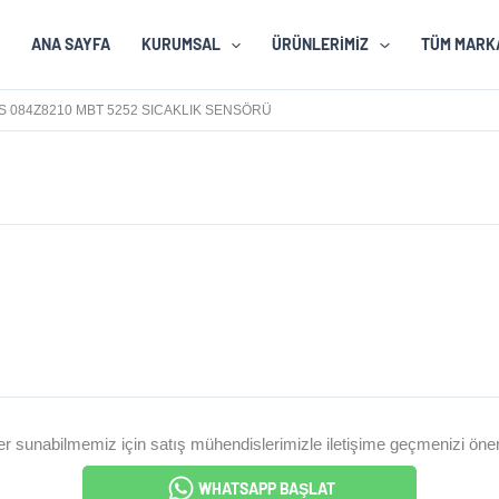
ANA SAYFA
KURUMSAL
ÜRÜNLERIMIZ
TÜM MARK
 084Z8210 MBT 5252 SICAKLIK SENSÖRÜ
ANFOSS 084Z8210 MBT 5252 SICAKLIK SENSÖ
irimler sunabilmemiz için satış mühendislerimizle iletişime geçmenizi ön
WHATSAPP BAŞLAT