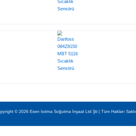
pyright © 2026 Esen Isıtma Soğutma İnşaat Ltd Şti | Tüm Hakları Saklıd