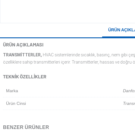
ÜRÜN AÇIKL
ÜRÜN AÇIKLAMASI
TRANSMITTERLER,
HVAC sistemlerinde sıcaklık, basınç, nem gibi çeşit
özelliklere sahip transmitterleri içerir. Transmitterler, hassas ve do
TEKNIK ÖZELLIKLER
Marka
Danfo
Ürün Cinsi
Transm
BENZER ÜRÜNLER