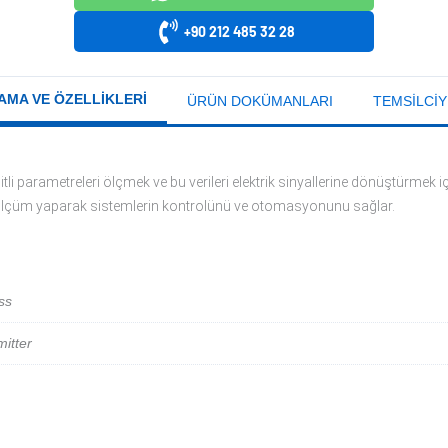
+90 212 485 32 28
AMA VE ÖZELLIKLERI
ÜRÜN DOKÜMANLARI
TEMSILCIY
li parametreleri ölçmek ve bu verileri elektrik sinyallerine dönüştürmek içi
ğru ölçüm yaparak sistemlerin kontrolünü ve otomasyonunu sağlar.
ss
itter