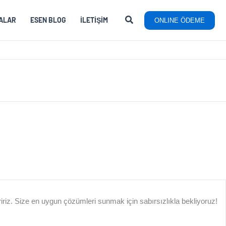
ALAR
ESEN BLOG
İLETIŞIM
ONLINE ÖDEME
RÜ
eririz. Size en uygun çözümleri sunmak için sabırsızlıkla bekliyoruz!