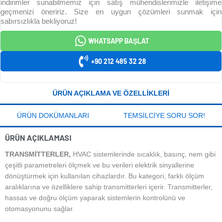
indirimler sunabilmemiz için satış mühendislerimizle iletişime
geçmenizi öneririz. Size en uygun çözümleri sunmak için
sabırsızlıkla bekliyoruz!
WHATSAPP BAŞLAT
+90 212 485 32 28
ÜRÜN AÇIKLAMA VE ÖZELLIKLERI
ÜRÜN DOKÜMANLARI
TEMSILCIYE SORU SOR!
ÜRÜN AÇIKLAMASI
TRANSMITTERLER,
HVAC sistemlerinde sıcaklık, basınç, nem gibi
çeşitli parametreleri ölçmek ve bu verileri elektrik sinyallerine
dönüştürmek için kullanılan cihazlardır. Bu kategori, farklı ölçüm
aralıklarına ve özelliklere sahip transmitterleri içerir. Transmitterler,
hassas ve doğru ölçüm yaparak sistemlerin kontrolünü ve
otomasyonunu sağlar.