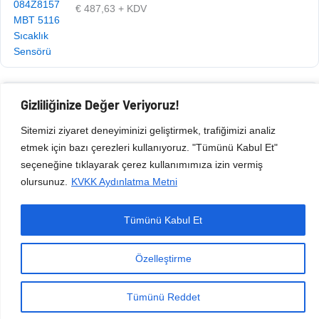
€
487,63
+ KDV
Gizliliğinize Değer Veriyoruz!
Ürün Kodu: 105.020.181
€
487,63
+ KDV
Sitemizi ziyaret deneyiminizi geliştirmek, trafiğimizi analiz
etmek için bazı çerezleri kullanıyoruz. "Tümünü Kabul Et"
seçeneğine tıklayarak çerez kullanımımıza izin vermiş
olursunuz.
KVKK Aydınlatma Metni
Tümünü Kabul Et
Copyright © 2026 Esen Isıtma Soğutma İnşaat Ltd Şti | Tüm Hakları Saklıdır.
Özelleştirme
Tümünü Reddet