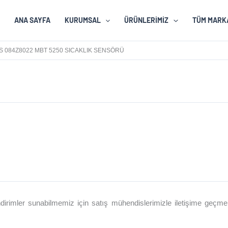
ANA SAYFA
KURUMSAL
ÜRÜNLERIMIZ
TÜM MARK
 084Z8022 MBT 5250 SICAKLIK SENSÖRÜ
NFOSS 084Z8022 MBT 5250 SICAKLIK SENS
el indirimler sunabilmemiz için satış mühendislerimizle iletişime geç