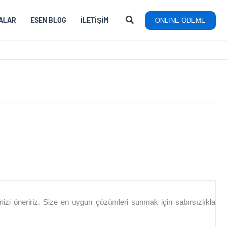
ALAR
ESEN BLOG
İLETIŞIM
ONLINE ÖDEME
ÖRÜ
menizi öneririz. Size en uygun çözümleri sunmak için sabırsızlıkla