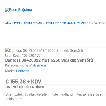
İçeriğe
atla
ANA SAYFA
ÜRÜNLERIMIZ
ÜRÜNLER
ISITMA MALZEMELERI
DANFOSS
DA
Ürün Kodu: 105.020.177
Danfoss 084Z8022 MBT 5250 Sıcaklık Sensörü
Kategori:
Isıtma Malzemeleri
Marka:
Danfoss
€
155,38
+ KDV
ÖNEMLİ BİLGİLENDİRME
Sitemizdeki fiyatlar, ürünlerin liste fiyatlarıdır. Ancak size öz
bekliyoruz!