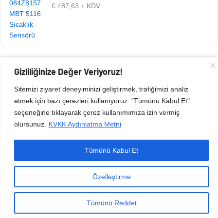
€
487,63
+ KDV
Gizliliğinize Değer Veriyoruz!
Ürün Kodu: 105.020.181
€
487,63
+ KDV
Sitemizi ziyaret deneyiminizi geliştirmek, trafiğimizi analiz
etmek için bazı çerezleri kullanıyoruz. "Tümünü Kabul Et"
seçeneğine tıklayarak çerez kullanımımıza izin vermiş
olursunuz.
KVKK Aydınlatma Metni
Tümünü Kabul Et
Copyright © 2026 Esen Isıtma Soğutma İnşaat Ltd Şti | Tüm Hakları Saklıdır.
Özelleştirme
Tümünü Reddet