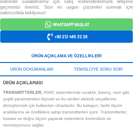
indirimler sunabilmemiz için satış mühendislerimizle iletişime
geçmenizi öneririz. Size en uygun çözümleri sunmak için
sabırsızlıkla bekliyoruz!
WHATSAPP BAŞLAT
+90 212 485 32 28
ÜRÜN AÇIKLAMA VE ÖZELLIKLERI
ÜRÜN DOKÜMANLARI
TEMSILCIYE SORU SOR!
ÜRÜN AÇIKLAMASI
TRANSMITTERLER,
HVAC sistemlerinde sıcaklık, basınç, nem gibi
çeşitli parametreleri ölçmek ve bu verileri elektrik sinyallerine
dönüştürmek için kullanılan cihazlardır. Bu kategori, farklı ölçüm
aralıklarına ve özelliklere sahip transmitterleri içerir. Transmitterler,
hassas ve doğru ölçüm yaparak sistemlerin kontrolünü ve
otomasyonunu sağlar.