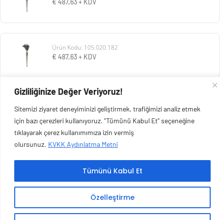
€
487,63
+ KDV
Ürün Kodu: 105.020.182
€
487,63
+ KDV
Gizliliğinize Değer Veriyoruz!
Ürün Kodu: 105.020.181
Sitemizi ziyaret deneyiminizi geliştirmek, trafiğimizi analiz etmek
€
487,63
+ KDV
için bazı çerezleri kullanıyoruz. "Tümünü Kabul Et" seçeneğine
tıklayarak çerez kullanımımıza izin vermiş
olursunuz.
KVKK Aydınlatma Metni
Tümünü Kabul Et
Copyright © 2026 Esen Isıtma Soğutma İnşaat Ltd Şti | Tüm Hakları Saklıdır.
Özelleştirme