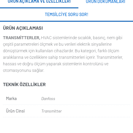
ÜRÜN AÇIKLAMA VE ÖZELLIKLERI
ÜRÜN DOKÜMANLARI
TEMSILCIYE SORU SOR!
ÜRÜN AÇIKLAMASI
TRANSMITTERLER,
HVAC sistemlerinde sıcaklık, basınç, nem gibi
çeşitli parametreleri ölçmek ve bu verileri elektrik sinyallerine
dönüştürmek için kullanılan cihazlardır. Bu kategori, farklı ölçüm
aralıklarına ve özelliklere sahip transmitterleri içerir. Transmitterler,
hassas ve doğru ölçüm yaparak sistemlerin kontrolünü ve
otomasyonunu sağlar.
TEKNIK ÖZELLIKLER
Marka
Danfoss
Ürün Cinsi
Transmitter