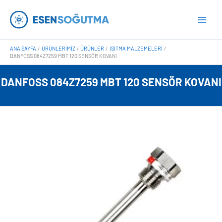
İçeriğe
Main
atla
Men
ANA SAYFA
ÜRÜNLERIMIZ
ÜRÜNLER
ISITMA MALZEMELERI
DANFOSS 084Z7259 MBT 120 SENSÖR KOVANI
DANFOSS 084Z7259 MBT 120 SENSÖR KOVANI