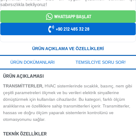
sabırsızlıkla bekliyoruz!
WHATSAPP BAŞLAT
+90 212 485 32 28
ÜRÜN AÇIKLAMA VE ÖZELLIKLERI
ÜRÜN DOKÜMANLARI
TEMSILCIYE SORU SOR!
ÜRÜN AÇIKLAMASI
TRANSMITTERLER,
HVAC sistemlerinde sıcaklık, basınç, nem gibi
çeşitli parametreleri ölçmek ve bu verileri elektrik sinyallerine
dönüştürmek için kullanılan cihazlardır. Bu kategori, farklı ölçüm
aralıklarına ve özelliklere sahip transmitterleri içerir. Transmitterler,
hassas ve doğru ölçüm yaparak sistemlerin kontrolünü ve
otomasyonunu sağlar.
TEKNIK ÖZELLIKLER