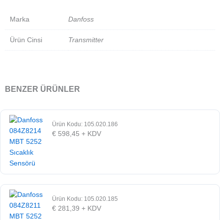
Marka
Danfoss
Ürün Cinsi
Transmitter
BENZER ÜRÜNLER
Ürün Kodu: 105.020.186
€
598,45
+ KDV
Ürün Kodu: 105.020.185
€
281,39
+ KDV