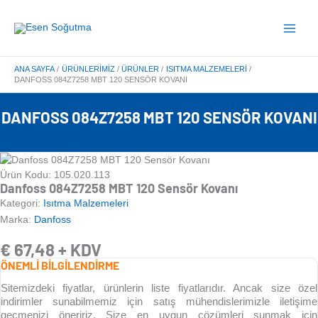
İçeriğe
Main
atla
Menu
ANA SAYFA
ÜRÜNLERIMIZ
ÜRÜNLER
ISITMA MALZEMELERI
DANFOSS 084Z7258 MBT 120 SENSÖR KOVANI
DANFOSS 084Z7258 MBT 120 SENSÖR KOVANI
Ürün Kodu: 105.020.113
Danfoss 084Z7258 MBT 120 Sensör Kovanı
Kategori:
Isıtma Malzemeleri
Marka:
Danfoss
€
67,48
+ KDV
ÖNEMLİ BİLGİLENDİRME
Sitemizdeki fiyatlar, ürünlerin liste fiyatlarıdır. Ancak size özel
indirimler sunabilmemiz için satış mühendislerimizle iletişime
geçmenizi öneririz. Size en uygun çözümleri sunmak için