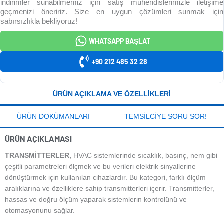
indirimler sunabilmemiz için satış mühendislerimizle iletişime
geçmenizi öneririz. Size en uygun çözümleri sunmak için
sabırsızlıkla bekliyoruz!
WHATSAPP BAŞLAT
+90 212 485 32 28
ÜRÜN AÇIKLAMA VE ÖZELLIKLERI
ÜRÜN DOKÜMANLARI
TEMSILCIYE SORU SOR!
ÜRÜN AÇIKLAMASI
TRANSMITTERLER,
HVAC sistemlerinde sıcaklık, basınç, nem gibi
çeşitli parametreleri ölçmek ve bu verileri elektrik sinyallerine
dönüştürmek için kullanılan cihazlardır. Bu kategori, farklı ölçüm
aralıklarına ve özelliklere sahip transmitterleri içerir. Transmitterler,
hassas ve doğru ölçüm yaparak sistemlerin kontrolünü ve
otomasyonunu sağlar.