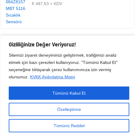
€
487,63
+ KDV
Gizliliğinize Değer Veriyoruz!
Ürün Kodu: 105.020.181
€
487,63
+ KDV
Sitemizi ziyaret deneyiminizi geliştirmek, trafiğimizi analiz
etmek için bazı çerezleri kullanıyoruz. "Tümünü Kabul Et"
seçeneğine tıklayarak çerez kullanımımıza izin vermiş
olursunuz.
KVKK Aydınlatma Metni
Tümünü Kabul Et
Copyright © 2026 Esen Isıtma Soğutma İnşaat Ltd Şti | Tüm Hakları Saklıdır.
Özelleştirme
Tümünü Reddet