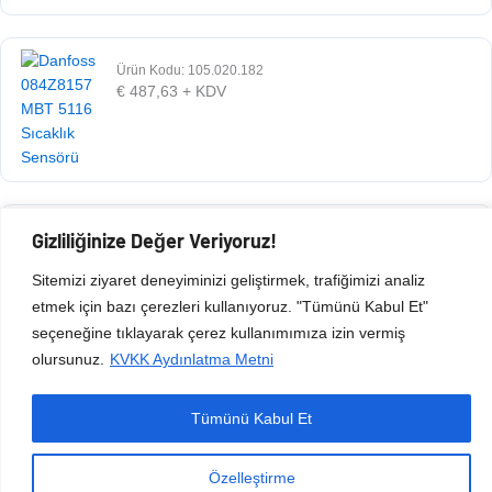
Ürün Kodu: 105.020.182
€
487,63
+ KDV
Gizliliğinize Değer Veriyoruz!
Ürün Kodu: 105.020.181
€
487,63
+ KDV
Sitemizi ziyaret deneyiminizi geliştirmek, trafiğimizi analiz
etmek için bazı çerezleri kullanıyoruz. "Tümünü Kabul Et"
seçeneğine tıklayarak çerez kullanımımıza izin vermiş
olursunuz.
KVKK Aydınlatma Metni
Tümünü Kabul Et
Copyright © 2026 Esen Isıtma Soğutma İnşaat Ltd Şti | Tüm Hakları Saklıdır.
Özelleştirme