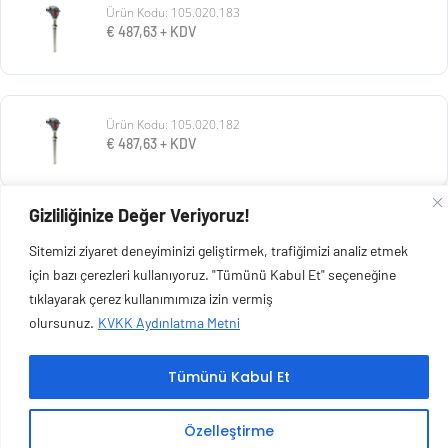
Ürün Kodu: 105.020.183
€
487,63
+ KDV
Ürün Kodu: 105.020.182
€
487,63
+ KDV
Gizliliğinize Değer Veriyoruz!
Ürün Kodu: 105.020.181
Sitemizi ziyaret deneyiminizi geliştirmek, trafiğimizi analiz etmek
€
487,63
+ KDV
için bazı çerezleri kullanıyoruz. "Tümünü Kabul Et" seçeneğine
tıklayarak çerez kullanımımıza izin vermiş
olursunuz.
KVKK Aydınlatma Metni
Tümünü Kabul Et
Copyright © 2026 Esen Isıtma Soğutma İnşaat Ltd Şti | Tüm Hakları Saklıdır.
Özelleştirme