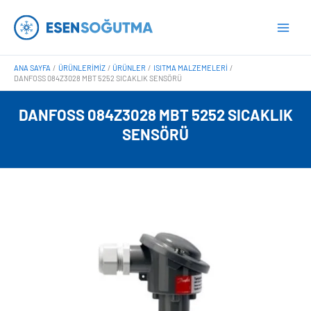
İçeriğe
Main
atla
Men
ANA SAYFA
ÜRÜNLERIMIZ
ÜRÜNLER
ISITMA MALZEMELERI
DANFOSS 084Z3028 MBT 5252 SICAKLIK SENSÖRÜ
DANFOSS 084Z3028 MBT 5252 SICAKLIK
SENSÖRÜ