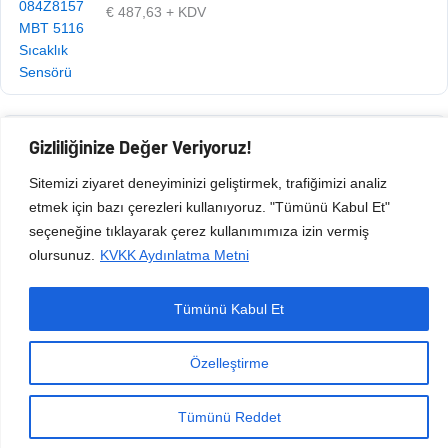
€
487,63
+ KDV
Gizliliğinize Değer Veriyoruz!
Ürün Kodu: 105.020.181
€
487,63
+ KDV
Sitemizi ziyaret deneyiminizi geliştirmek, trafiğimizi analiz
etmek için bazı çerezleri kullanıyoruz. "Tümünü Kabul Et"
seçeneğine tıklayarak çerez kullanımımıza izin vermiş
olursunuz.
KVKK Aydınlatma Metni
Tümünü Kabul Et
Copyright © 2026 Esen Isıtma Soğutma İnşaat Ltd Şti | Tüm Hakları Saklıdır.
Özelleştirme
Tümünü Reddet