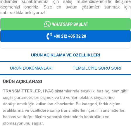
indirimler sunabilmemiz için satış mühendislerimizle iletişime
geçmenizi öneririz. Size en uygun çözümleri sunmak için
sabırsızlıkla bekliyoruz!
WHATSAPP BAŞLAT
+90 212 485 32 28
ÜRÜN AÇIKLAMA VE ÖZELLIKLERI
ÜRÜN DOKÜMANLARI
TEMSILCIYE SORU SOR!
ÜRÜN AÇIKLAMASI
TRANSMITTERLER,
HVAC sistemlerinde sıcaklık, basınç, nem gibi
çeşitli parametreleri ölçmek ve bu verileri elektrik sinyallerine
dönüştürmek için kullanılan cihazlardır. Bu kategori, farklı ölçüm
aralıklarına ve özelliklere sahip transmitterleri içerir. Transmitterler,
hassas ve doğru ölçüm yaparak sistemlerin kontrolünü ve
otomasyonunu sağlar.