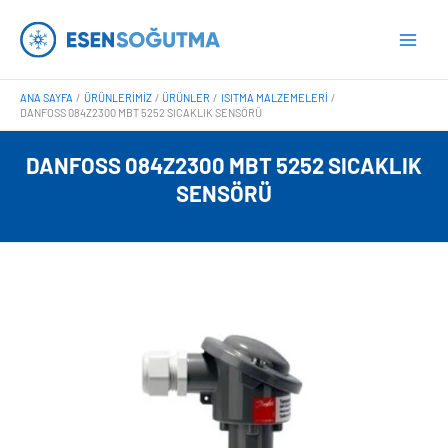
İçeriğe
Main
atla
Men
ANA SAYFA
ÜRÜNLERIMIZ
ÜRÜNLER
ISITMA MALZEMELERI
DANFOSS 084Z2300 MBT 5252 SICAKLIK SENSÖRÜ
DANFOSS 084Z2300 MBT 5252 SICAKLIK
SENSÖRÜ