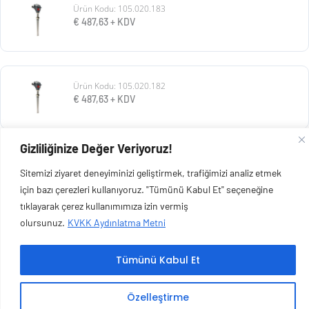
Ürün Kodu: 105.020.183
€
487,63
+ KDV
Ürün Kodu: 105.020.182
€
487,63
+ KDV
Gizliliğinize Değer Veriyoruz!
Ürün Kodu: 105.020.181
Sitemizi ziyaret deneyiminizi geliştirmek, trafiğimizi analiz etmek
€
487,63
+ KDV
için bazı çerezleri kullanıyoruz. "Tümünü Kabul Et" seçeneğine
tıklayarak çerez kullanımımıza izin vermiş
olursunuz.
KVKK Aydınlatma Metni
Tümünü Kabul Et
Copyright © 2026 Esen Isıtma Soğutma İnşaat Ltd Şti | Tüm Hakları Saklıdır.
Özelleştirme