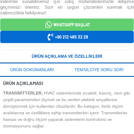
indirimler sunabilmemiz için satış mühendislerimizle iletişime
geçmenizi öneririz. Size en uygun çözümleri sunmak için
sabırsızlıkla bekliyoruz!
WHATSAPP BAŞLAT
+90 212 485 32 28
ÜRÜN AÇIKLAMA VE ÖZELLIKLERI
ÜRÜN DOKÜMANLARI
TEMSILCIYE SORU SOR!
ÜRÜN AÇIKLAMASI
TRANSMITTERLER,
HVAC sistemlerinde sıcaklık, basınç, nem gibi
çeşitli parametreleri ölçmek ve bu verileri elektrik sinyallerine
dönüştürmek için kullanılan cihazlardır. Bu kategori, farklı ölçüm
aralıklarına ve özelliklere sahip transmitterleri içerir. Transmitterler,
hassas ve doğru ölçüm yaparak sistemlerin kontrolünü ve
otomasyonunu sağlar.