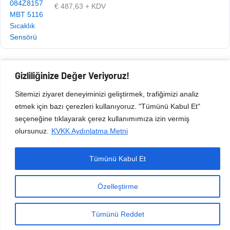
€
487,63
+ KDV
Gizliliğinize Değer Veriyoruz!
Ürün Kodu: 105.020.181
€
487,63
+ KDV
Sitemizi ziyaret deneyiminizi geliştirmek, trafiğimizi analiz
etmek için bazı çerezleri kullanıyoruz. "Tümünü Kabul Et"
seçeneğine tıklayarak çerez kullanımımıza izin vermiş
olursunuz.
KVKK Aydınlatma Metni
Tümünü Kabul Et
Copyright © 2026 Esen Isıtma Soğutma İnşaat Ltd Şti | Tüm Hakları Saklıdır.
Özelleştirme
Tümünü Reddet