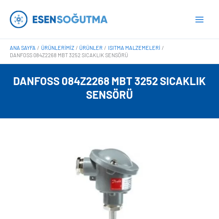
İçeriğe
Main
atla
Men
ANA SAYFA
ÜRÜNLERIMIZ
ÜRÜNLER
ISITMA MALZEMELERI
DANFOSS 084Z2268 MBT 3252 SICAKLIK SENSÖRÜ
DANFOSS 084Z2268 MBT 3252 SICAKLIK
SENSÖRÜ