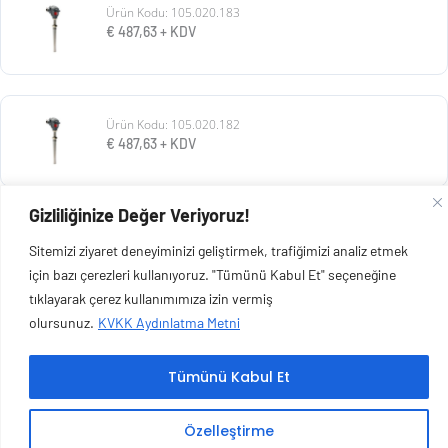
Ürün Kodu: 105.020.183
€
487,63
+ KDV
Ürün Kodu: 105.020.182
€
487,63
+ KDV
Gizliliğinize Değer Veriyoruz!
Ürün Kodu: 105.020.181
Sitemizi ziyaret deneyiminizi geliştirmek, trafiğimizi analiz etmek
€
487,63
+ KDV
için bazı çerezleri kullanıyoruz. "Tümünü Kabul Et" seçeneğine
tıklayarak çerez kullanımımıza izin vermiş
olursunuz.
KVKK Aydınlatma Metni
Tümünü Kabul Et
Copyright © 2026 Esen Isıtma Soğutma İnşaat Ltd Şti | Tüm Hakları Saklıdır.
Özelleştirme