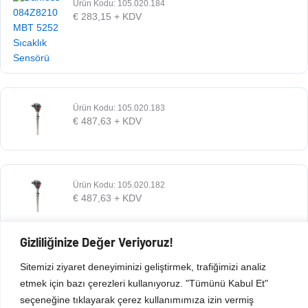
Ürün Kodu: 105.020.184
€
283,15
+ KDV
Ürün Kodu: 105.020.183
€
487,63
+ KDV
Ürün Kodu: 105.020.182
€
487,63
+ KDV
Gizliliğinize Değer Veriyoruz!
Ürün Kodu: 105.020.181
Sitemizi ziyaret deneyiminizi geliştirmek, trafiğimizi analiz
€
487,63
+ KDV
etmek için bazı çerezleri kullanıyoruz. "Tümünü Kabul Et"
seçeneğine tıklayarak çerez kullanımımıza izin vermiş