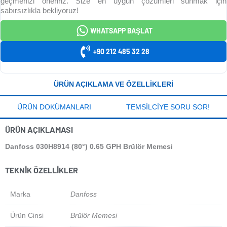
geçmenizi öneririz. Size en uygun çözümleri sunmak için
sabırsızlıkla bekliyoruz!
WHATSAPP BAŞLAT
+90 212 485 32 28
ÜRÜN AÇIKLAMA VE ÖZELLIKLERI
ÜRÜN DOKÜMANLARI
TEMSILCIYE SORU SOR!
ÜRÜN AÇIKLAMASI
Danfoss 030H8914 (80°) 0.65 GPH Brülör Memesi
TEKNIK ÖZELLIKLER
Marka
Danfoss
Ürün Cinsi
Brülör Memesi