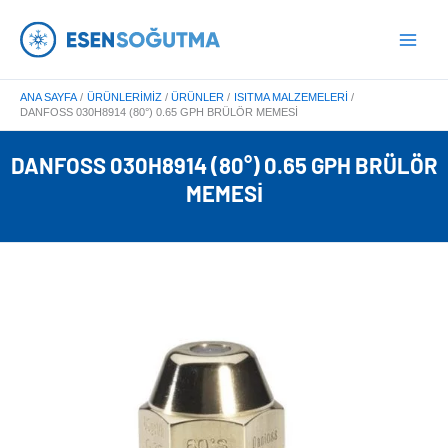
İçeriğe
Main
atla
Menu
ANA SAYFA
ÜRÜNLERIMIZ
ÜRÜNLER
ISITMA MALZEMELERI
DANFOSS 030H8914 (80°) 0.65 GPH BRÜLÖR MEMESI
DANFOSS 030H8914 (80°) 0.65 GPH BRÜLÖR
MEMESI