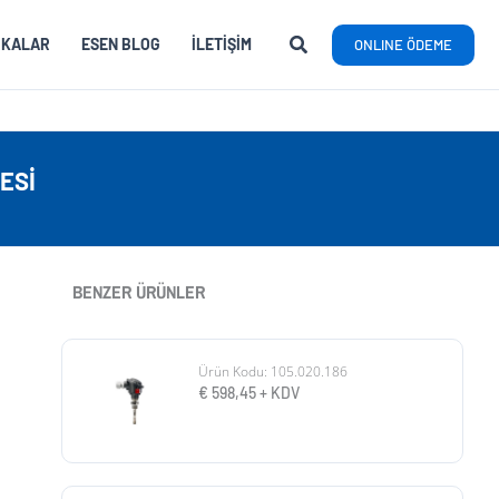
RKALAR
ESEN BLOG
İLETIŞIM
ONLINE ÖDEME
ESI
BENZER ÜRÜNLER
Ürün Kodu: 105.020.186
€
598,45
+ KDV