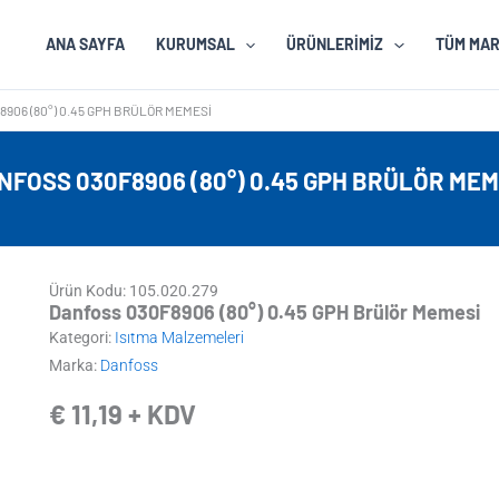
ANA SAYFA
KURUMSAL
ÜRÜNLERIMIZ
TÜM MA
906 (80°) 0.45 GPH BRÜLÖR MEMESI
NFOSS 030F8906 (80°) 0.45 GPH BRÜLÖR MEM
Ürün Kodu: 105.020.279
Danfoss 030F8906 (80°) 0.45 GPH Brülör Memesi
Kategori:
Isıtma Malzemeleri
Marka:
Danfoss
€
11,19
+ KDV