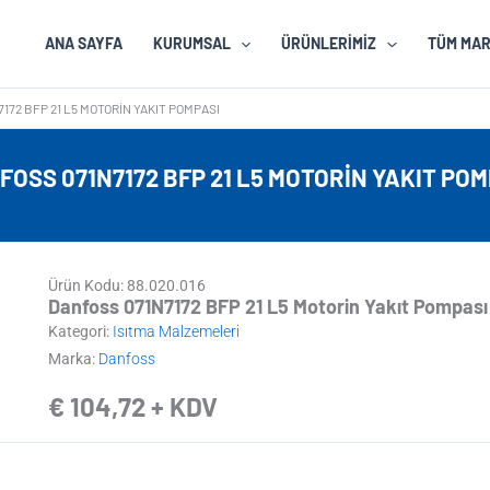
ANA SAYFA
KURUMSAL
ÜRÜNLERIMIZ
TÜM MA
172 BFP 21 L5 MOTORIN YAKIT POMPASI
FOSS 071N7172 BFP 21 L5 MOTORIN YAKIT POM
Ürün Kodu: 88.020.016
Danfoss 071N7172 BFP 21 L5 Motorin Yakıt Pompası
Kategori:
Isıtma Malzemeleri
Marka:
Danfoss
€
104,72
+ KDV