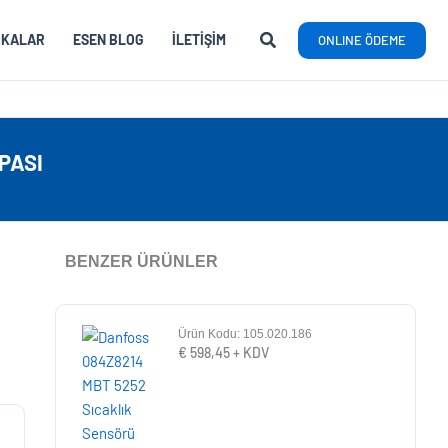
RKALAR
ESEN BLOG
İLETIŞIM
ONLINE ÖDEME
PASI
BENZER ÜRÜNLER
Ürün Kodu: 105.020.186
€
598,45
+ KDV