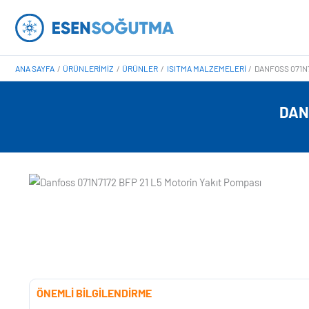
İçeriğe
atla
ANA SAYFA
ÜRÜNLERIMIZ
ÜRÜNLER
ISITMA MALZEMELERI
DANFOSS 071N7
DAN
ÖNEMLİ BİLGİLENDİRME