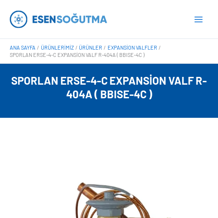
İçeriğe
Main
atla
Men
ANA SAYFA
ÜRÜNLERIMIZ
ÜRÜNLER
EXPANSION VALFLER
SPORLAN ERSE-4-C EXPANSION VALF R-404A ( BBISE-4C )
SPORLAN ERSE-4-C EXPANSION VALF R-
404A ( BBISE-4C )