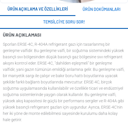
ÜRÜN AÇIKLAMA VE ÖZELLIKLERI
ÜRÜN DOKÜMANLARI
TEMSILCIYE SORU SOR!
ÜRÜN AÇIKLAMASI
Sporlan ERSE-4C, R-404A refrigerant gazı için tasarlanmış bir
genleşme valfidir. Bu genleşme valfi, bir soğutma sistemindeki yüksek
basınçlı sıvı bölgesinden düşük basınçlı gaz bölgesine sıvı refrigerant
akışını kontrol eder. ERSE-4C, "dahilden eşleşmeli" bir genleşme
valfidir, yani gazın tümünün emildiği anlamına gelir. Bu genleşme valfi,
bir manyetik sargı ile çalışır ve bakır boru hattı boyutlarına uyacak
şekilde farklı bağlantı boyutlarında mevcuttur. ERSE-4C, birçok
soğutma uygulamasında kullanılabilir ve özellikle ticari ve endüstriyel
soğutma sistemlerinde yaygın olarak kullanılır. Bu genleşme valfi,
yüksek akış kapasitesi ile güçlü bir performans sergiler ve R-404A gibi
yüksek basınçlı refrigerant gazları için uygundur. Ayrıca, ERSE-4C'nin
her iki yöne de monte edilebilmesi sayesinde kurulumu daha kolay
hale getirir.