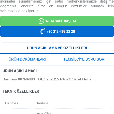
indirimler sunabilmemiz için satış mühendislerimizle iletişime
geçmenizi öneririz. Size en uygun çözümleri sunmak için
sabırsızlıkla bekliyoruz!
WHATSAPP BAŞLAT
+90 212 485 32 28
ÜRÜN AÇIKLAMA VE ÖZELLIKLERI
ÜRÜN DOKÜMANLARI
TEMSILCIYE SORU SOR!
ÜRÜN AÇIKLAMASI
Danfoss 067N4009 TGEZ 20-12.5 R407C Sabit Orifisli
TEKNIK ÖZELLIKLER
Danfoss
Danfoss
1
Ürün Cinsi