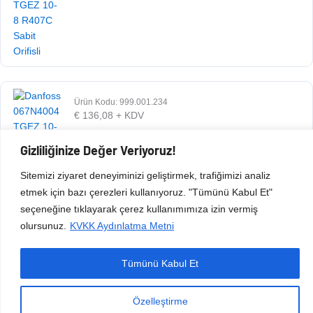
Ürün Kodu: 999.001.234
€
136,08
+ KDV
Gizliliğinize Değer Veriyoruz!
Sitemizi ziyaret deneyiminizi geliştirmek, trafiğimizi analiz
etmek için bazı çerezleri kullanıyoruz. "Tümünü Kabul Et"
seçeneğine tıklayarak çerez kullanımımıza izin vermiş
olursunuz.
KVKK Aydınlatma Metni
Tümünü Kabul Et
Copyright © 2026 Esen Isıtma Soğutma İnşaat Ltd Şti | Tüm Hakları Saklıdır.
Özelleştirme