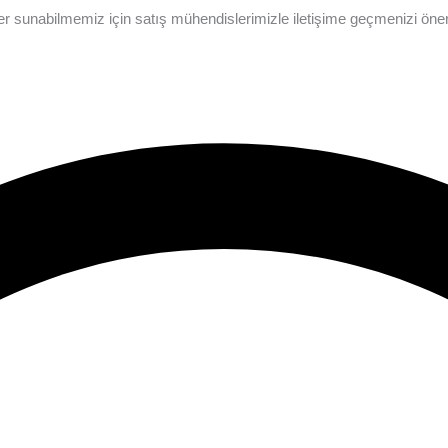
irimler sunabilmemiz için satış mühendislerimizle iletişime geçmenizi ön