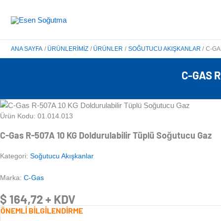
İçeriğe
atla
ANA SAYFA
ÜRÜNLERIMIZ
ÜRÜNLER
SOĞUTUCU AKIŞKANLAR
C-GA
C-GAS 
Ürün Kodu: 01.014.013
C-Gas R-507A 10 KG Doldurulabilir Tüplü Soğutucu Gaz
Kategori:
Soğutucu Akışkanlar
Marka:
C-Gas
$
164,72
+ KDV
ÖNEMLİ BİLGİLENDİRME