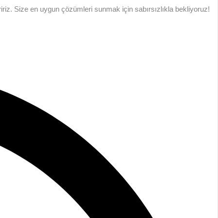
eririz. Size en uygun çözümleri sunmak için sabırsızlıkla bekliyoruz!