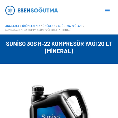
İçeriğe
Main
atla
Men
ANA SAYFA
ÜRÜNLERIMIZ
ÜRÜNLER
SOĞUTMA YAĞLARI
SUNISO 3GS R-22 KOMPRESÖR YAĞI 20 LT (MINERAL)
SUNISO 3GS R-22 KOMPRESÖR YAĞI 20 LT
(MINERAL)