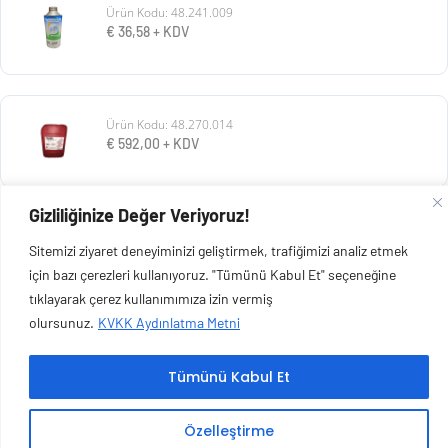
Ürün Kodu: 48.241.009
€
36,58
+ KDV
Ürün Kodu: 48.270.014
€
592,00
+ KDV
Gizliliğinize Değer Veriyoruz!
Ürün Kodu: 48.007.001
Sitemizi ziyaret deneyiminizi geliştirmek, trafiğimizi analiz etmek
€
570,00
+ KDV
için bazı çerezleri kullanıyoruz. "Tümünü Kabul Et" seçeneğine
tıklayarak çerez kullanımımıza izin vermiş
olursunuz.
KVKK Aydınlatma Metni
Tümünü Kabul Et
Copyright © 2026 Esen Isıtma Soğutma İnşaat Ltd Şti | Tüm Hakları Saklıdır.
Özelleştirme