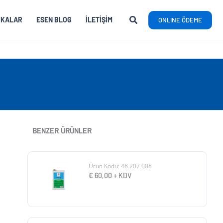
RKALAR
ESEN BLOG
İLETIŞIM
ONLINE ÖDEME
BENZER ÜRÜNLER
Ürün Kodu: 48.207.008
€
60,00
+ KDV