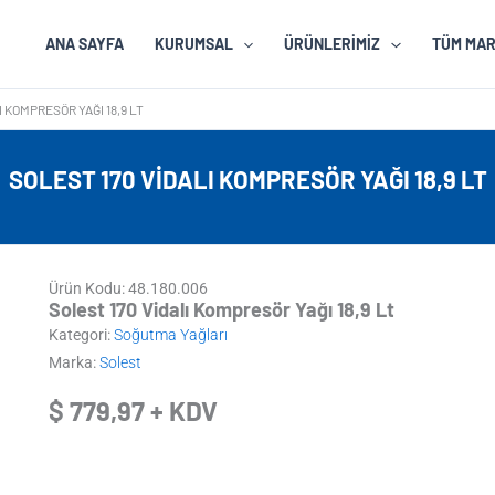
ANA SAYFA
KURUMSAL
ÜRÜNLERIMIZ
TÜM MA
I KOMPRESÖR YAĞI 18,9 LT
SOLEST 170 VIDALI KOMPRESÖR YAĞI 18,9 LT
Ürün Kodu: 48.180.006
Solest 170 Vidalı Kompresör Yağı 18,9 Lt
Kategori:
Soğutma Yağları
Marka:
Solest
$
779,97
+ KDV