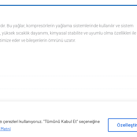
dır. Bu yağlar, kompresörlerin yağlama sistemlerinde kullanılır ve sistem
 yüksek sıcaklık dayanımı, kimyasal stabilite ve uyumlu olma özellikleri ile
imize eder ve bileşenlerin ömrünü uzatır.
bazı çerezleri kullanıyoruz. "Tümünü Kabul Et" seçeneğine
Copyright © 2026 Esen Isıtma Soğutma İnşaat Ltd Şti | Tüm Hakları Saklıdır
Özelleşt
 Metni