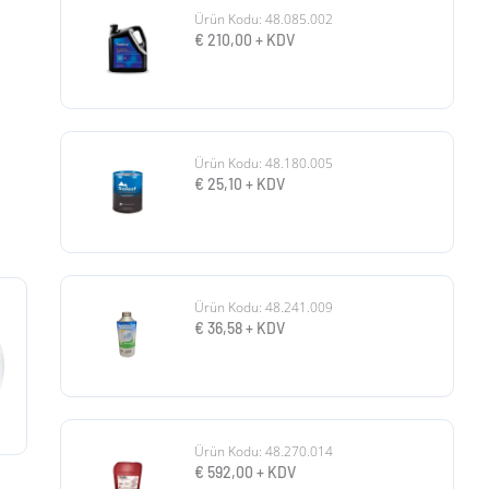
Ürün Kodu: 48.085.002
€
210,00
+ KDV
Ürün Kodu: 48.180.005
€
25,10
+ KDV
Ürün Kodu: 48.241.009
€
36,58
+ KDV
Ürün Kodu: 48.270.014
€
592,00
+ KDV