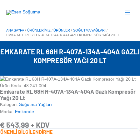
İçeriğe
Main
atla
Menu
ANA SAYFA
ÜRÜNLERIMIZ
ÜRÜNLER
SOĞUTMA YAĞLARI
EMKARATE RL 68H R-407A-134A-404A GAZLI KOMPRESÖR YAĞI 20 LT
EMKARATE RL 68H R-407A-134A-404A GAZLI
KOMPRESÖR YAĞI 20 LT
Ürün Kodu: 48.241.004
Emkarate RL 68H R-407A-134A-404A Gazlı Kompresör
Yağı 20 Lt
Kategori:
Soğutma Yağları
Marka:
Emkarate
€
543,99
+ KDV
ÖNEMLİ BİLGİLENDİRME