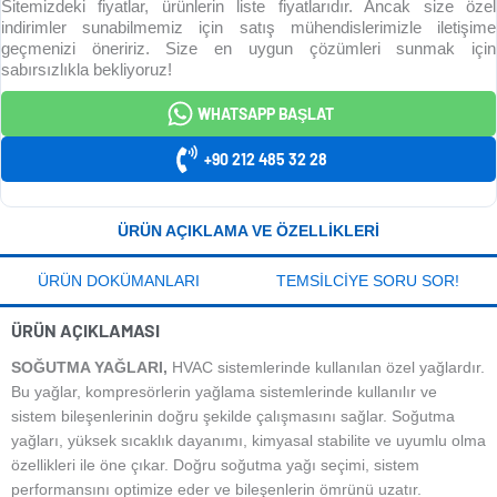
Sitemizdeki fiyatlar, ürünlerin liste fiyatlarıdır. Ancak size özel
indirimler sunabilmemiz için satış mühendislerimizle iletişime
geçmenizi öneririz. Size en uygun çözümleri sunmak için
sabırsızlıkla bekliyoruz!
WHATSAPP BAŞLAT
+90 212 485 32 28
ÜRÜN AÇIKLAMA VE ÖZELLIKLERI
ÜRÜN DOKÜMANLARI
TEMSILCIYE SORU SOR!
ÜRÜN AÇIKLAMASI
SOĞUTMA YAĞLARI,
HVAC sistemlerinde kullanılan özel yağlardır.
Bu yağlar, kompresörlerin yağlama sistemlerinde kullanılır ve
sistem bileşenlerinin doğru şekilde çalışmasını sağlar. Soğutma
yağları, yüksek sıcaklık dayanımı, kimyasal stabilite ve uyumlu olma
özellikleri ile öne çıkar. Doğru soğutma yağı seçimi, sistem
performansını optimize eder ve bileşenlerin ömrünü uzatır.