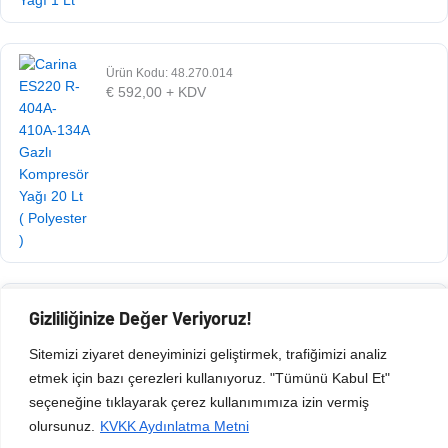
Ürün Kodu: 48.270.014
€
592,00
+ KDV
Ürün Kodu: 48.007.001
Gizliliğinize Değer Veriyoruz!
€
570,00
+ KDV
Sitemizi ziyaret deneyiminizi geliştirmek, trafiğimizi analiz
etmek için bazı çerezleri kullanıyoruz. "Tümünü Kabul Et"
seçeneğine tıklayarak çerez kullanımımıza izin vermiş
olursunuz.
KVKK Aydınlatma Metni