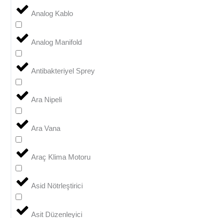
Analog Kablo
Analog Manifold
Antibakteriyel Sprey
Ara Nipeli
Ara Vana
Araç Klima Motoru
Asid Nötrleştirici
Asit Düzenleyici