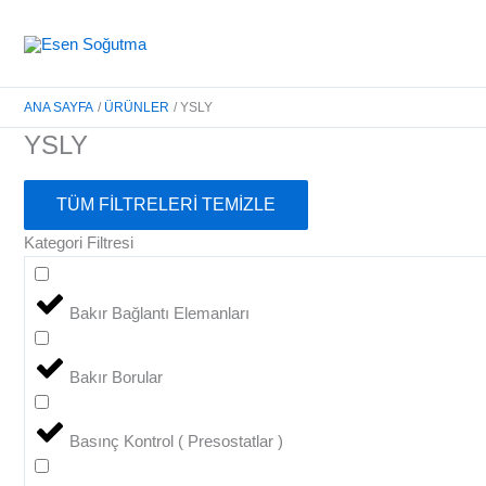
İçeriğe
atla
ANA SAYFA
ÜRÜNLER
YSLY
YSLY
TÜM FİLTRELERİ TEMİZLE
Kategori Filtresi
Bakır Bağlantı Elemanları
Bakır Borular
Basınç Kontrol ( Presostatlar )