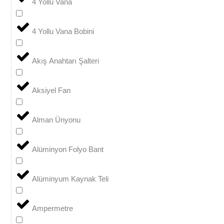
4 Yollu Vana
4 Yollu Vana Bobini
Akış Anahtarı Şalteri
Aksiyel Fan
Alman Ünyonu
Alüminyon Folyo Bant
Alüminyum Kaynak Teli
Ampermetre