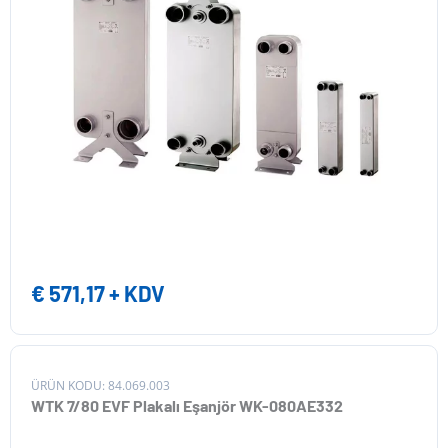
€
571,17
+ KDV
ÜRÜN KODU: 84.069.003
WTK 7/80 EVF Plakalı Eşanjör WK-080AE332