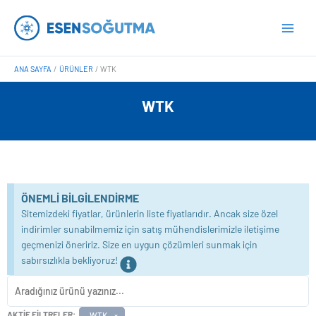
İçeriğe
Main
atla
Men
ANA SAYFA
ÜRÜNLER
WTK
WTK
ÖNEMLI BILGILENDIRME
Sitemizdeki fiyatlar, ürünlerin liste fiyatlarıdır. Ancak size özel
indirimler sunabilmemiz için satış mühendislerimizle iletişime
geçmenizi öneririz. Size en uygun çözümleri sunmak için
sabırsızlıkla bekliyoruz!
AKTIF FILTRELER:
WTK
×