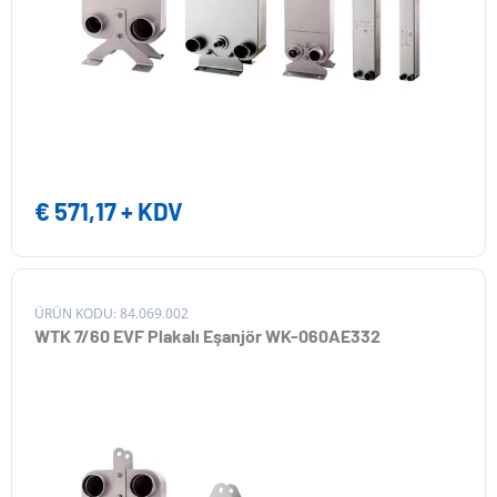
€
571,17
+ KDV
ÜRÜN KODU: 84.069.002
WTK 7/60 EVF Plakalı Eşanjör WK-060AE332