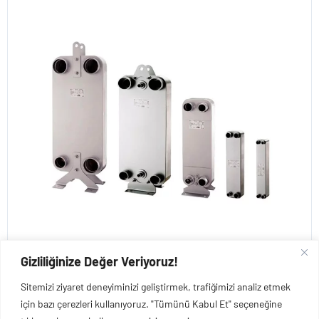
Gizliliğinize Değer Veriyoruz!
€
714,11
+ KDV
Sitemizi ziyaret deneyiminizi geliştirmek, trafiğimizi analiz etmek
için bazı çerezleri kullanıyoruz. "Tümünü Kabul Et" seçeneğine