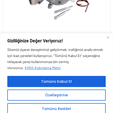
Gizliliğinize Değer Veriyoruz!
€
48,51
+ KDV
Sitemizi ziyaret deneyiminizi geliştirmek, trafiğimizi analiz etmek
için bazı çerezleri kullanıyoruz. "Tümünü Kabul Et" seçeneğine
tıklayarak çerez kullanımımıza izin vermiş
olursunuz.
KVKK Aydınlatma Metni
Tümünü Kabul Et
Özelleştirme
Copyright © 2026 Esen Isıtma Soğutma İnşaat Ltd Şti | Tüm Hakları Saklıdır.
Tümünü Reddet