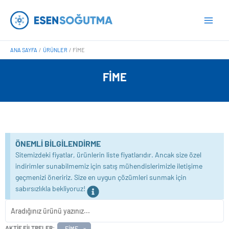
İçeriğe
Main
atla
Men
ANA SAYFA
ÜRÜNLER
FIME
FIME
ÖNEMLI BILGILENDIRME
Sitemizdeki fiyatlar, ürünlerin liste fiyatlarıdır. Ancak size özel
indirimler sunabilmemiz için satış mühendislerimizle iletişime
geçmenizi öneririz. Size en uygun çözümleri sunmak için
sabırsızlıkla bekliyoruz!
AKTIF FILTRELER:
FIME
×