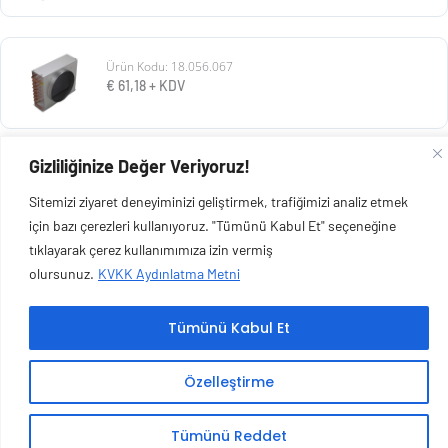
Ürün Kodu: 18.056.067
€
61,18
+ KDV
Gizliliğinize Değer Veriyoruz!
Ürün Kodu: 18.350.001
€
154,88
+ KDV
Sitemizi ziyaret deneyiminizi geliştirmek, trafiğimizi analiz etmek
için bazı çerezleri kullanıyoruz. "Tümünü Kabul Et" seçeneğine
tıklayarak çerez kullanımımıza izin vermiş
olursunuz.
KVKK Aydınlatma Metni
Copyright © 2026 Esen Isıtma Soğutma İnşaat Ltd Şti | Tüm Hakları Saklıdır.
Tümünü Kabul Et
Özelleştirme
Tümünü Reddet