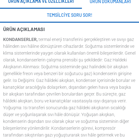
ÜRÜN AÇIKLAMA VE ÖZELLIKLERI
ÜRÜN DOKÜMANLARI
TEMSILCIYE SORU SOR!
ÜRÜN AÇIKLAMASI
KONDANSERLER,
termal enerji transferini gerçekleştiren ve sıvıyı gaz
hâlinden sıvı hâline dönüştüren cihazlardır. Soğutma sistemlerinde ve
klima sistemlerinde yaygın olarak kullanılan önemli bileşenlerdir. Genel
olarak, kondanserlerin çalışma prensibi şu şekildedir: Gaz Haldeki
Akışkanın Alınması: Soğutma sisteminde gaz halindeki bir akışkan
(genellikle freon veya benzeri bir soğutucu gaz) kondenserin girişine
gelir. Isı Değişimi: Gaz hâldeki akışkan, kondenser içerisinde borular ve
kanatçıklar aracılığıyla dolaşırken, dışarıdan gelen hava veya başka
bir akışkan tarafından çevrilen borulardan geçer. Bu süreçte, gaz
hâldeki akışkan, boru ve kanatçıklar vasıtasıyla ısıyı dışarıya verir.
Yoğuşma: Isı transferi sonucunda gaz hâldeki akışkanın sıcaklığı
düşer ve yoğunlaşarak sıvı hâle dönüşür. Yoğuşan akışkan,
kondenserin dışından sıvı olarak çıkar ve soğutma sisteminin diğer
bileşenlerine yönlendirilir. Kondanserlerin görevi, kompresör
tarafından sıkıştırılan gazı yoğuşturarak sıvı hâle getirmek ve bu