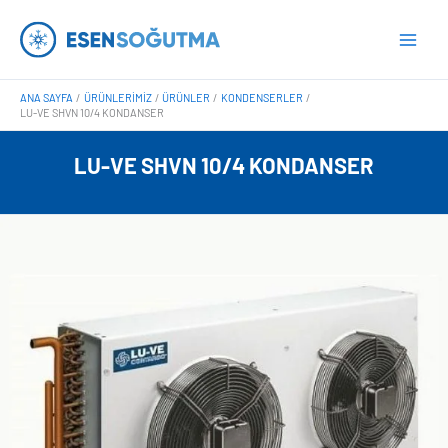
İçeriğe
Main
atla
Men
ANA SAYFA
ÜRÜNLERIMIZ
ÜRÜNLER
KONDENSERLER
LU-VE SHVN 10/4 KONDANSER
LU-VE SHVN 10/4 KONDANSER