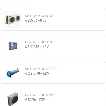
Ürün Kodu: 18.285.001
€
865,73
+ KDV
Ürün Kodu: 18.134.058
$
3.019,53
+ KDV
Ürün Kodu: 104.299.001
€
2.910,78
+ KDV
Ürün Kodu: 18.056.066
€
52,79
+ KDV