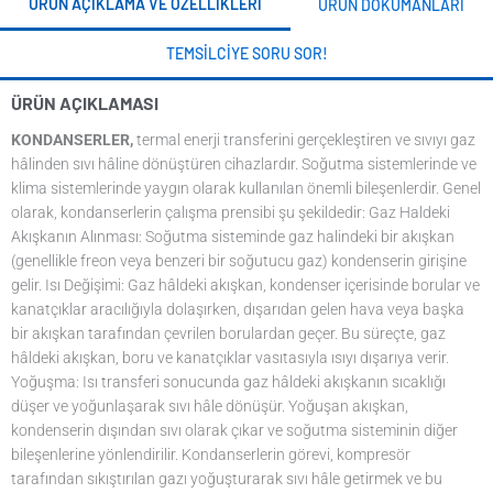
ÜRÜN AÇIKLAMA VE ÖZELLIKLERI
ÜRÜN DOKÜMANLARI
TEMSILCIYE SORU SOR!
ÜRÜN AÇIKLAMASI
KONDANSERLER,
termal enerji transferini gerçekleştiren ve sıvıyı gaz
hâlinden sıvı hâline dönüştüren cihazlardır. Soğutma sistemlerinde ve
klima sistemlerinde yaygın olarak kullanılan önemli bileşenlerdir. Genel
olarak, kondanserlerin çalışma prensibi şu şekildedir: Gaz Haldeki
Akışkanın Alınması: Soğutma sisteminde gaz halindeki bir akışkan
(genellikle freon veya benzeri bir soğutucu gaz) kondenserin girişine
gelir. Isı Değişimi: Gaz hâldeki akışkan, kondenser içerisinde borular ve
kanatçıklar aracılığıyla dolaşırken, dışarıdan gelen hava veya başka
bir akışkan tarafından çevrilen borulardan geçer. Bu süreçte, gaz
hâldeki akışkan, boru ve kanatçıklar vasıtasıyla ısıyı dışarıya verir.
Yoğuşma: Isı transferi sonucunda gaz hâldeki akışkanın sıcaklığı
düşer ve yoğunlaşarak sıvı hâle dönüşür. Yoğuşan akışkan,
kondenserin dışından sıvı olarak çıkar ve soğutma sisteminin diğer
bileşenlerine yönlendirilir. Kondanserlerin görevi, kompresör
tarafından sıkıştırılan gazı yoğuşturarak sıvı hâle getirmek ve bu