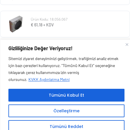
Ürün Kodu: 18.056.067
€
61,18
+ KDV
Gizliliğinize Değer Veriyoruz!
Ürün Kodu: 18.350.001
€
154,88
+ KDV
Sitemizi ziyaret deneyiminizi geliştirmek, trafiğimizi analiz etmek
için bazı çerezleri kullanıyoruz. "Tümünü Kabul Et" seçeneğine
tıklayarak çerez kullanımımıza izin vermiş
olursunuz.
KVKK Aydınlatma Metni
Copyright © 2026 Esen Isıtma Soğutma İnşaat Ltd Şti | Tüm Hakları Saklıdır.
Tümünü Kabul Et
Özelleştirme
Tümünü Reddet