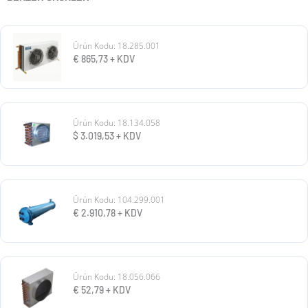
Ürün Kodu: 18.285.001
€
865,73
+ KDV
Ürün Kodu: 18.134.058
$
3.019,53
+ KDV
Ürün Kodu: 104.299.001
€
2.910,78
+ KDV
Ürün Kodu: 18.056.066
€
52,79
+ KDV