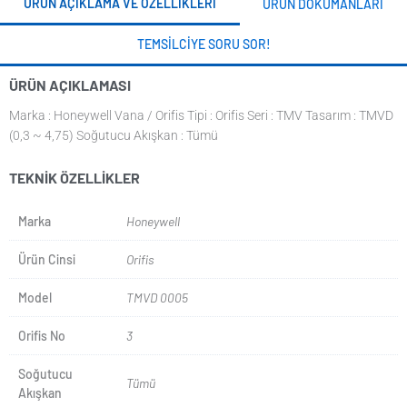
ÜRÜN AÇIKLAMA VE ÖZELLIKLERI
ÜRÜN DOKÜMANLARI
TEMSILCIYE SORU SOR!
ÜRÜN AÇIKLAMASI
Marka : Honeywell Vana / Orifis Tipi : Orifis Seri : TMV Tasarım : TMVD
(0,3 ~ 4,75) Soğutucu Akışkan : Tümü
TEKNIK ÖZELLIKLER
Marka
Honeywell
Ürün Cinsi
Orifis
Model
TMVD 0005
Orifis No
3
Soğutucu
Tümü
Akışkan