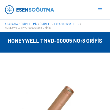
İçeriğe
Main
atla
Men
ANA SAYFA
ÜRÜNLERIMIZ
ÜRÜNLER
EXPANSION VALFLER
HONEYWELL TMVD-00005 NO:3 ORIFIS
HONEYWELL TMVD-00005 NO:3 ORIFIS