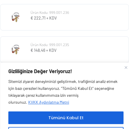
Ürün Kodu: 999.001.236
€
222,71
+ KDV
Ürün Kodu: 999.001.235
€
148,46
+ KDV
Gizliliğinize Değer Veriyoruz!
Ürün Kodu: 999.001.234
Sitemizi ziyaret deneyiminizi geliştirmek, trafiğimizi analiz etmek
€
136,08
+ KDV
için bazı çerezleri kullanıyoruz. "Tümünü Kabul Et" seçeneğine
tıklayarak çerez kullanımımıza izin vermiş
olursunuz.
KVKK Aydınlatma Metni
Tümünü Kabul Et
Copyright © 2026 Esen Isıtma Soğutma İnşaat Ltd Şti | Tüm Hakları Saklıdır.