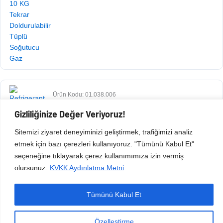
Ürün Kodu: 01.038.006
$
2.587,36
+ KDV
Gizliliğinize Değer Veriyoruz!
Sitemizi ziyaret deneyiminizi geliştirmek, trafiğimizi analiz
etmek için bazı çerezleri kullanıyoruz. "Tümünü Kabul Et"
seçeneğine tıklayarak çerez kullanımımıza izin vermiş
olursunuz.
KVKK Aydınlatma Metni
Copyright © 2026 Esen Isıtma Soğutma İnşaat Ltd Şti | Tüm Hakları Saklıdır.
Tümünü Kabul Et
Özelleştirme