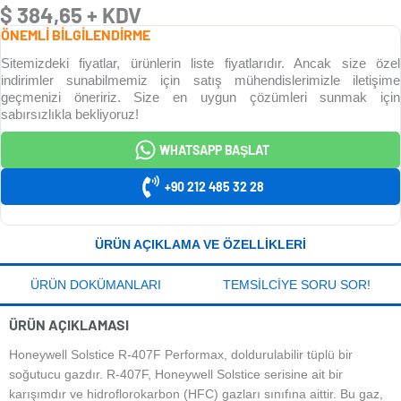
$
384,65
+ KDV
ÖNEMLİ BİLGİLENDİRME
Sitemizdeki fiyatlar, ürünlerin liste fiyatlarıdır. Ancak size özel
indirimler sunabilmemiz için satış mühendislerimizle iletişime
geçmenizi öneririz. Size en uygun çözümleri sunmak için
sabırsızlıkla bekliyoruz!
WHATSAPP BAŞLAT
+90 212 485 32 28
ÜRÜN AÇIKLAMA VE ÖZELLIKLERI
ÜRÜN DOKÜMANLARI
TEMSILCIYE SORU SOR!
ÜRÜN AÇIKLAMASI
Honeywell Solstice R-407F Performax, doldurulabilir tüplü bir
soğutucu gazdır. R-407F, Honeywell Solstice serisine ait bir
karışımdır ve hidroflorokarbon (HFC) gazları sınıfına aittir. Bu gaz,