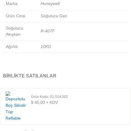
Marka
Honeywell
Ürün Cinsi
Soğutucu Gas
Soğutucu
R-407F
Akışkan
Ağırlık
10KG
BIRLIKTE SATILANLAR
Ürün Kodu: 01.014.002
$
45,00
+ KDV