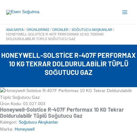
İçeriğe
Main
atla
Menu
ANA SAYFA
ÜRÜNLERIMIZ
ÜRÜNLER
SOĞUTUCU AKIŞKANLAR
HONEYWELL-SOLSTICE R-407F PERFORMAX 10 KG TEKRAR
DOLDURULABILIR TÜPLÜ SOĞUTUCU GAZ
HONEYWELL-SOLSTICE R-407F PERFORMAX
10 KG TEKRAR DOLDURULABILIR TÜPLÜ
SOĞUTUCU GAZ
Ürün Kodu: 01.027.003
Honeywell-Solstice R-407F Performax 10 KG Tekrar
Doldurulabilir Tüplü Soğutucu Gaz
Kategori:
Soğutucu Akışkanlar
Marka:
Honeywell