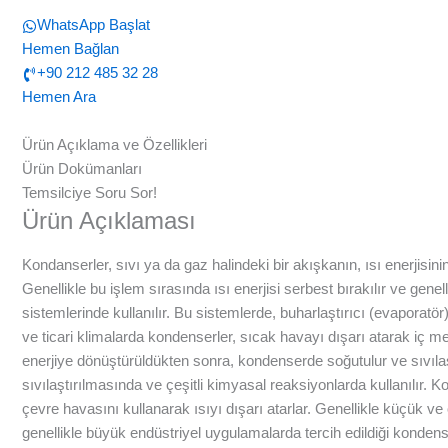
WhatsApp Başlat
Hemen Bağlan
+90 212 485 32 28
Hemen Ara
Ürün Açıklama ve Özellikleri
Ürün Dokümanları
Temsilciye Soru Sor!
Ürün Açıklaması
Kondanserler, sıvı ya da gaz halindeki bir akışkanın, ısı enerjisini
Genellikle bu işlem sırasında ısı enerjisi serbest bırakılır ve gen
sistemlerinde kullanılır. Bu sistemlerde, buharlaştırıcı (evaporatö
ve ticari klimalarda kondenserler, sıcak havayı dışarı atarak iç 
enerjiye dönüştürüldükten sonra, kondenserde soğutulur ve sıvılaş
sıvılaştırılmasında ve çeşitli kimyasal reaksiyonlarda kullanılır. 
çevre havasını kullanarak ısıyı dışarı atarlar. Genellikle küçük 
genellikle büyük endüstriyel uygulamalarda tercih edildiği konden