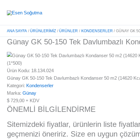
İçeriğe
atla
ANA SAYFA
ÜRÜNLERIMIZ
ÜRÜNLER
KONDENSERLER
GÜNAY GK 50
Günay GK 50-150 Tek Davlumbazlı Konda
Ürün Kodu: 18.134.024
Günay GK 50-150 Tek Davlumbazlı Kondanser 50 m2 (14620 Kcall
Kategori:
Kondenserler
Marka:
Günay
$
729,00
+ KDV
ÖNEMLİ BİLGİLENDİRME
Sitemizdeki fiyatlar, ürünlerin liste fiyat
geçmenizi öneririz. Size en uygun çözüml