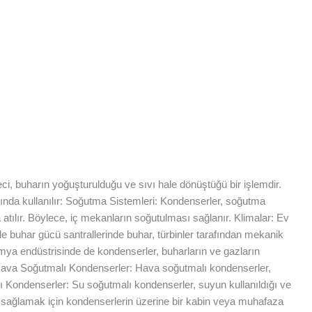
üreci, buharın yoğuşturulduğu ve sıvı hale dönüştüğü bir işlemdir.
lanında kullanılır: Soğutma Sistemleri: Kondenserler, soğutma
 atılır. Böylece, iç mekanların soğutulması sağlanır. Klimalar: Ev
e buhar gücü santrallerinde buhar, türbinler tarafından mekanik
imya endüstrisinde de kondenserler, buharların ve gazların
ler: Hava Soğutmalı Kondenserler: Hava soğutmalı kondenserler,
lı Kondenserler: Su soğutmalı kondenserler, suyun kullanıldığı ve
ma sağlamak için kondenserlerin üzerine bir kabin veya muhafaza