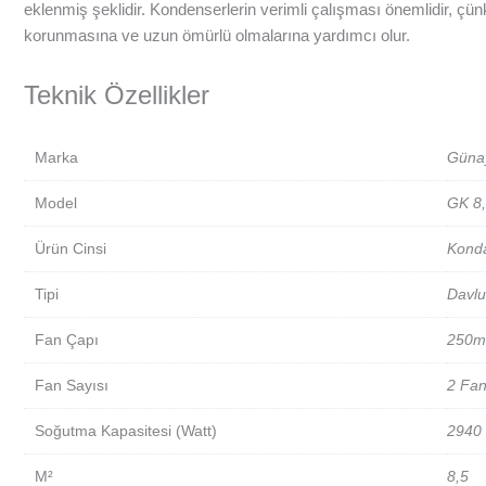
eklenmiş şeklidir. Kondenserlerin verimli çalışması önemlidir, çün
korunmasına ve uzun ömürlü olmalarına yardımcı olur.
Teknik Özellikler
Marka
Güna
Model
GK 8
Ürün Cinsi
Kond
Tipi
Davlu
Fan Çapı
250
Fan Sayısı
2 Fan
Soğutma Kapasitesi (Watt)
2940
M²
8,5