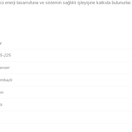
kü enerji tasarrufuna ve sistemin sağlıklı işleyişine katkıda bulunurl
y
,5-225
anser
mbazlı
mm
lı