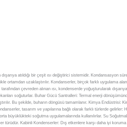
n dışarıya atıldığı bir çeşit ısı değiştirici sistemidir. Kondansasyon s
ellikle ortamdan uzaklaştırılır. Kondanserler, birçok farklı uygulama a
r) tarafından çevreden alınan ısı, kondenserde yoğuşturularak dışarıya
mekanları soğuturlar. Buhar Gücü Santralleri: Termal enerji dönüşümünd
tırılır. Bu şekilde, buharın döngüsü tamamlanır. Kimya Endüstrisi: K
Kondanserler, tasarım ve yapılarına bağlı olarak farklı türlerde gelir
ve orta büyüklükteki soğutma uygulamalarında kullanılırlar. Su Soğutma
ser türüdür. Kabinli Kondenserler: Dış etkenlere karşı daha iyi koru