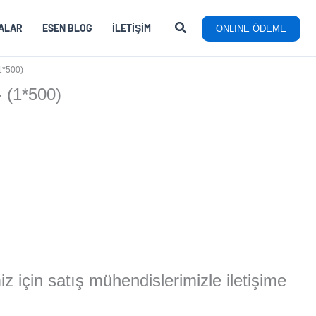
ALAR
ESEN BLOG
İLETIŞIM
ONLINE ÖDEME
*500)
 (1*500)
miz için satış mühendislerimizle iletişime