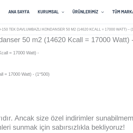
ANA SAYFA
KURUMSAL
ÜRÜNLERIMIZ
TÜM MARK
-150 TEK DAVLUMBAZLI KONDANSER 50 M2 (14620 KCALL = 17000 WATT) – (1
nser 50 m2 (14620 Kcall = 17000 Watt) -
 = 17000 Watt) - (1*500)
larıdır. Ancak size özel indirimler sunabilme
eri sunmak için sabırsızlıkla bekliyoruz!