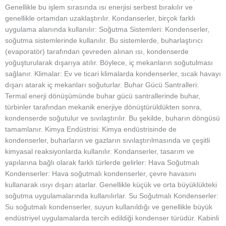
Genellikle bu işlem sırasında ısı enerjisi serbest bırakılır ve
genellikle ortamdan uzaklaştırılır. Kondanserler, birçok farklı
uygulama alanında kullanılır: Soğutma Sistemleri: Kondenserler,
soğutma sistemlerinde kullanılır. Bu sistemlerde, buharlaştırıcı
(evaporatör) tarafından çevreden alınan ısı, kondenserde
yoğuşturularak dışarıya atılır. Böylece, iç mekanların soğutulması
sağlanır. Klimalar: Ev ve ticari klimalarda kondenserler, sıcak havayı
dışarı atarak iç mekanları soğuturlar. Buhar Gücü Santralleri:
Termal enerji dönüşümünde buhar gücü santrallerinde buhar,
türbinler tarafından mekanik enerjiye dönüştürüldükten sonra,
kondenserde soğutulur ve sıvılaştırılır. Bu şekilde, buharın döngüsü
tamamlanır. Kimya Endüstrisi: Kimya endüstrisinde de
kondenserler, buharların ve gazların sıvılaştırılmasında ve çeşitli
kimyasal reaksiyonlarda kullanılır. Kondanserler, tasarım ve
yapılarına bağlı olarak farklı türlerde gelirler: Hava Soğutmalı
Kondenserler: Hava soğutmalı kondenserler, çevre havasını
kullanarak ısıyı dışarı atarlar. Genellikle küçük ve orta büyüklükteki
soğutma uygulamalarında kullanılırlar. Su Soğutmalı Kondenserler:
Su soğutmalı kondenserler, suyun kullanıldığı ve genellikle büyük
endüstriyel uygulamalarda tercih edildiği kondenser türüdür. Kabinli