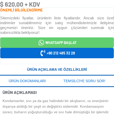
$
620,00
+ KDV
ÖNEMLİ BİLGİLENDİRME
Sitemizdeki fiyatlar, ürünlerin liste fiyatlarıdır. Ancak size özel
indirimler sunabilmemiz için satış mühendislerimizle iletişime
geçmenizi öneririz. Size en uygun çözümleri sunmak için
sabırsızlıkla bekliyoruz!
WHATSAPP BAŞLAT
+90 212 485 32 28
ÜRÜN AÇIKLAMA VE ÖZELLIKLERI
ÜRÜN DOKÜMANLARI
TEMSILCIYE SORU SOR!
ÜRÜN AÇIKLAMASI
Kondanserler, sıvı ya da gaz halindeki bir akışkanın, ısı enerjisinin
dışarıya atıldığı bir çeşit ısı değiştirici sistemidir. Kondansasyon
süreci, buharın yoğuşturulduğu ve sıvı hale dönüştüğü bir işlemdir.