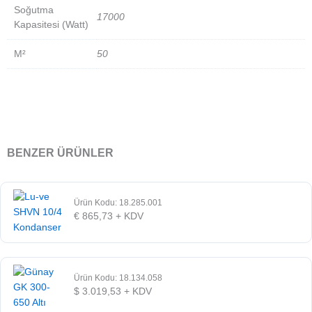
Soğutma
17000
Kapasitesi (Watt)
M²
50
BENZER ÜRÜNLER
Ürün Kodu: 18.285.001
€
865,73
+ KDV
Ürün Kodu: 18.134.058
$
3.019,53
+ KDV