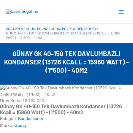
İçeriğe
Main
atla
Menu
ANA SAYFA
ÜRÜNLERIMIZ
ÜRÜNLER
KONDENSERLER
GÜNAY GK 40-150 TEK DAVLUMBAZLI KONDANSER (13726 KCALL = 15960
WATT) – (1*500) – 40M2
GÜNAY GK 40-150 TEK DAVLUMBAZLI
KONDANSER (13726 KCALL = 15960 WATT) -
(1*500) - 40M2
Ürün Kodu: 18.134.023
Günay GK 40-150 Tek Davlumbazlı Kondanser (13726
Kcall = 15960 Watt) - (1*500) - 40m2
Kategori:
Kondenserler
Marka:
Günay