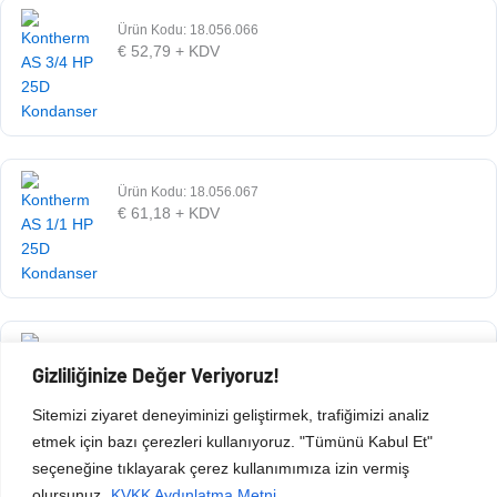
Ürün Kodu: 18.056.066
€
52,79
+ KDV
Ürün Kodu: 18.056.067
€
61,18
+ KDV
Ürün Kodu: 18.350.001
Gizliliğinize Değer Veriyoruz!
€
154,88
+ KDV
Sitemizi ziyaret deneyiminizi geliştirmek, trafiğimizi analiz
etmek için bazı çerezleri kullanıyoruz. "Tümünü Kabul Et"
seçeneğine tıklayarak çerez kullanımımıza izin vermiş
olursunuz.
KVKK Aydınlatma Metni