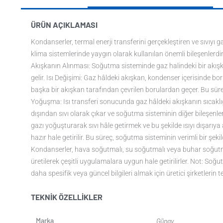
ÜRÜN AÇIKLAMASI
Kondanserler, termal enerji transferini gerçekleştiren ve sıvıyı
klima sistemlerinde yaygın olarak kullanılan önemli bileşenlerdi
Akışkanın Alınması: Soğutma sisteminde gaz halindeki bir akışka
gelir. Isı Değişimi: Gaz hâldeki akışkan, kondenser içerisinde bo
başka bir akışkan tarafından çevrilen borulardan geçer. Bu süreçt
Yoğuşma: Isı transferi sonucunda gaz hâldeki akışkanın sıcakl
dışından sıvı olarak çıkar ve soğutma sisteminin diğer bileşenler
gazı yoğuşturarak sıvı hâle getirmek ve bu şekilde ısıyı dışarı
hazır hale getirilir. Bu süreç, soğutma sisteminin verimli bir şek
Kondanserler, hava soğutmalı, su soğutmalı veya buhar soğutmalı g
üretilerek çeşitli uygulamalara uygun hale getirilirler. Not: So
daha spesifik veya güncel bilgileri almak için üretici şirketlerin
TEKNIK ÖZELLIKLER
Marka
Günay