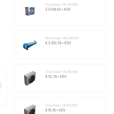
Ürün Kodu: 18.134.058
$
3.019,53
+ KDV
Ürün Kodu: 104.299.001
€
2.910,78
+ KDV
Ürün Kodu: 18.056.066
€
52,79
+ KDV
Ürün Kodu: 18.056.067
€
61,18
+ KDV