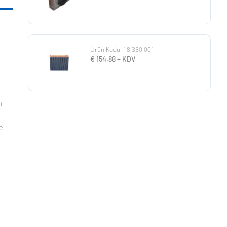
Ürün Kodu: 18.350.001
€
154,88
+ KDV
.
n
e