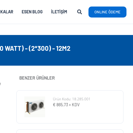
RKALAR
ESEN BLOG
İLETIŞIM
ONLINE ÖDEME
WATT) - (2*300) - 12M2
BENZER ÜRÜNLER
4
Ürün Kodu: 18.285.001
€
865,73
+ KDV