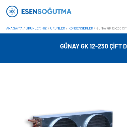
İçeriğe
atla
ANA SAYFA
ÜRÜNLERIMIZ
ÜRÜNLER
KONDENSERLER
GÜNAY GK 12-230 ÇIF
GÜNAY GK 12-230 ÇIFT 