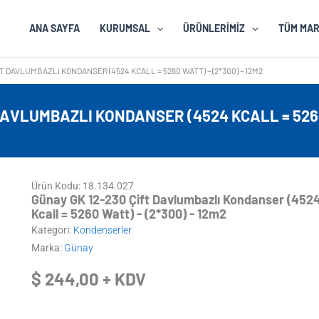
ANA SAYFA
KURUMSAL
ÜRÜNLERIMIZ
TÜM MA
T DAVLUMBAZLI KONDANSER (4524 KCALL = 5260 WATT) – (2*300) – 12M2
DAVLUMBAZLI KONDANSER (4524 KCALL = 5260 
Ürün Kodu: 18.134.027
Günay GK 12-230 Çift Davlumbazlı Kondanser (452
Kcall = 5260 Watt) - (2*300) - 12m2
Kategori:
Kondenserler
Marka:
Günay
$
244,00
+ KDV