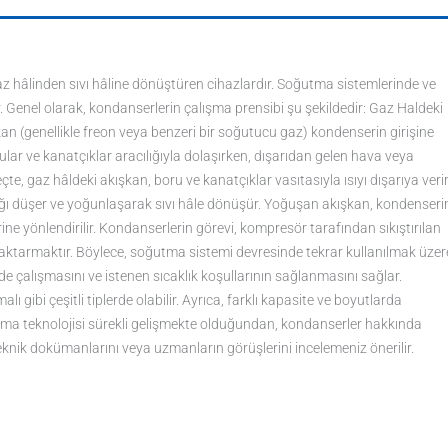
 gaz hâlinden sıvı hâline dönüştüren cihazlardır. Soğutma sistemlerinde ve
r. Genel olarak, kondanserlerin çalışma prensibi şu şekildedir: Gaz Haldeki
n (genellikle freon veya benzeri bir soğutucu gaz) kondenserin girişine
rular ve kanatçıklar aracılığıyla dolaşırken, dışarıdan gelen hava veya
e, gaz hâldeki akışkan, boru ve kanatçıklar vasıtasıyla ısıyı dışarıya verir
ığı düşer ve yoğunlaşarak sıvı hâle dönüşür. Yoğuşan akışkan, kondenseri
ine yönlendirilir. Kondanserlerin görevi, kompresör tarafından sıkıştırılan
ya aktarmaktır. Böylece, soğutma sistemi devresinde tekrar kullanılmak üzer
ilde çalışmasını ve istenen sıcaklık koşullarının sağlanmasını sağlar.
ibi çeşitli tiplerde olabilir. Ayrıca, farklı kapasite ve boyutlarda
ğutma teknolojisi sürekli gelişmekte olduğundan, kondanserler hakkında
 teknik dokümanlarını veya uzmanların görüşlerini incelemeniz önerilir.