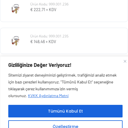
Ürün Kodu: 999.001.236
€
222,71
+ KDV
Ürün Kodu: 999.001.235
€
148,46
+ KDV
Gizliliğinize Değer Veriyoruz!
Ürün Kodu: 999.001.234
€
136,08
+ KDV
Sitemizi ziyaret deneyiminizi geliştirmek, trafiğimizi analiz etmek
için bazı çerezleri kullanıyoruz. "Tümünü Kabul Et" seçeneğine
tıklayarak çerez kullanımımıza izin vermiş
olursunuz.
KVKK Aydınlatma Metni
Copyright © 2026 Esen Isıtma Soğutma İnşaat Ltd Şti | Tüm Hakları Saklıdır.
Tümünü Kabul Et
Özelleştirme