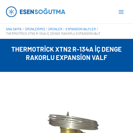
İçeriğe
Main
atla
Men
ANA SAYFA
ÜRÜNLERIMIZ
ÜRÜNLER
EXPANSION VALFLER
THERMOTRICK XTN2 R-134A İÇ DENGE RAKORLU EXPANSION VALF
THERMOTRICK XTN2 R-134A İÇ DENGE
RAKORLU EXPANSION VALF