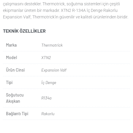
çalışmasını destekler. Thermotrick, soğutma sistemleri için çeşitli
ekipmanlar üreten bir markadır. XTN2 R-134A İç Denge Rakorlu
Expansion Valf, Thermotrick'in güvenilir ve kaliteli ürünlerinden biridir.
TEKNIK ÖZELLIKLER
Marka
Thermotrick
Model
XTN2
Ürün Cinsi
Expansion Valf
Tipi
İç Denge
Soğutucu
R134a
Akışkan
Bağlantı Tipi
Rakorlu