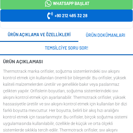
WHATSAPP BAŞLAT
+90 212 485 32 28
ÜRÜN AÇIKLAMA VE ÖZELLIKLERI
ÜRÜN DOKÜMANLARI
TEMSILCIYE SORU SOR!
ÜRÜN AÇIKLAMASI
Thermotrack marka orifisler, soğutma sistemlerindeki sıvı akışını
kontrol etmek için kullanılan önemli bir bileşendir. Bu orifisler, yüksek
kaliteli malzemelerden üretilir ve genellikle bakır veya paslanmaz
çelikten yapılır. Orifislerin boyutları, soğutma sistemlerindeki sıvı
akışını kontrol etmek için ayarlanabilir. Thermotrack orifisler, yüksek
hassasiyetle üretilir ve sıvı akışını kontrol etmek için kullanılan bir dizi
farklı boyutta mevcuttur. Her boyutta, belirli bir akış hızı aralığını
kontrol etmek için tasarlanmıştır. Bu orifisler, birçok soğutma sistemi
uygulamasında kullanılabilir, özellikle de küçük ve orta ölçekli
sistemlerde sıklıkla tercih edilir. Thermotrack orifisler, sıvı akışını