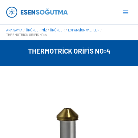
İçeriğe
Main
atla
Men
ANA SAYFA
ÜRÜNLERIMIZ
ÜRÜNLER
EXPANSION VALFLER
THERMOTRICK ORIFIS NO:4
THERMOTRICK ORIFIS NO:4