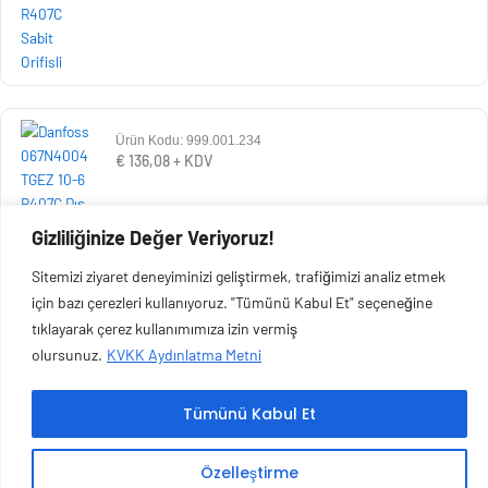
Ürün Kodu: 999.001.234
€
136,08
+ KDV
Gizliliğinize Değer Veriyoruz!
Sitemizi ziyaret deneyiminizi geliştirmek, trafiğimizi analiz etmek
için bazı çerezleri kullanıyoruz. "Tümünü Kabul Et" seçeneğine
tıklayarak çerez kullanımımıza izin vermiş
olursunuz.
KVKK Aydınlatma Metni
Copyright © 2026 Esen Isıtma Soğutma İnşaat Ltd Şti | Tüm Hakları Saklıdır.
Tümünü Kabul Et
Özelleştirme