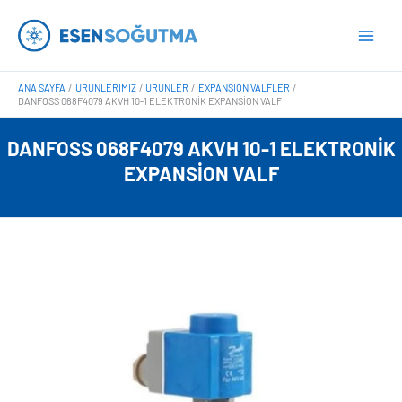
İçeriğe
Main
atla
Men
ANA SAYFA
ÜRÜNLERIMIZ
ÜRÜNLER
EXPANSION VALFLER
DANFOSS 068F4079 AKVH 10-1 ELEKTRONIK EXPANSION VALF
DANFOSS 068F4079 AKVH 10-1 ELEKTRONIK
EXPANSION VALF