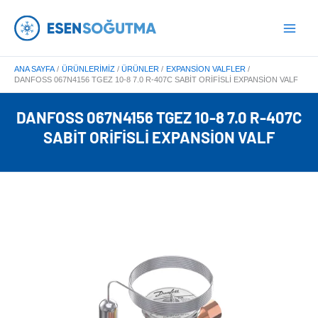
İçeriğe
Main
atla
Menu
ANA SAYFA
ÜRÜNLERIMIZ
ÜRÜNLER
EXPANSION VALFLER
DANFOSS 067N4156 TGEZ 10-8 7.0 R-407C SABIT ORIFISLI EXPANSION VALF
DANFOSS 067N4156 TGEZ 10-8 7.0 R-407C
SABIT ORIFISLI EXPANSION VALF