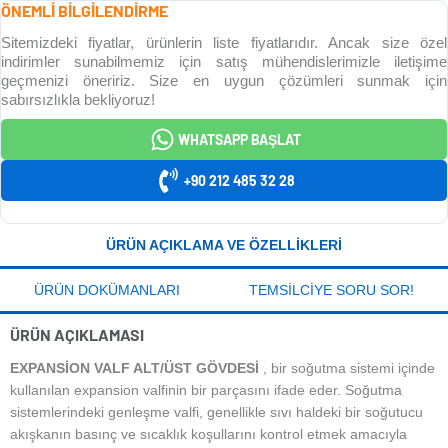
ÖNEMLİ BİLGİLENDİRME
Sitemizdeki fiyatlar, ürünlerin liste fiyatlarıdır. Ancak size özel
indirimler sunabilmemiz için satış mühendislerimizle iletişime
geçmenizi öneririz. Size en uygun çözümleri sunmak için
sabırsızlıkla bekliyoruz!
WHATSAPP BAŞLAT
+90 212 485 32 28
ÜRÜN AÇIKLAMA VE ÖZELLIKLERI
ÜRÜN DOKÜMANLARI
TEMSILCIYE SORU SOR!
ÜRÜN AÇIKLAMASI
EXPANSİON VALF ALT/ÜST GÖVDESİ
, bir soğutma sistemi içinde
kullanılan expansion valfinin bir parçasını ifade eder. Soğutma
sistemlerindeki genleşme valfi, genellikle sıvı haldeki bir soğutucu
akışkanın basınç ve sıcaklık koşullarını kontrol etmek amacıyla