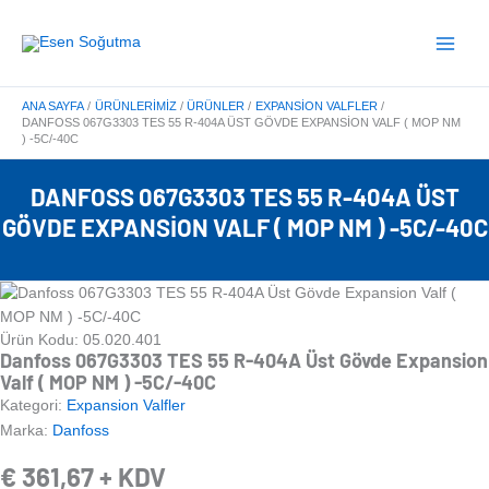
İçeriğe
Main
atla
Menu
ANA SAYFA
ÜRÜNLERIMIZ
ÜRÜNLER
EXPANSION VALFLER
DANFOSS 067G3303 TES 55 R-404A ÜST GÖVDE EXPANSION VALF ( MOP NM
) -5C/-40C
DANFOSS 067G3303 TES 55 R-404A ÜST
GÖVDE EXPANSION VALF ( MOP NM ) -5C/-40C
Ürün Kodu: 05.020.401
Danfoss 067G3303 TES 55 R-404A Üst Gövde Expansion
Valf ( MOP NM ) -5C/-40C
Kategori:
Expansion Valfler
Marka:
Danfoss
€
361,67
+ KDV