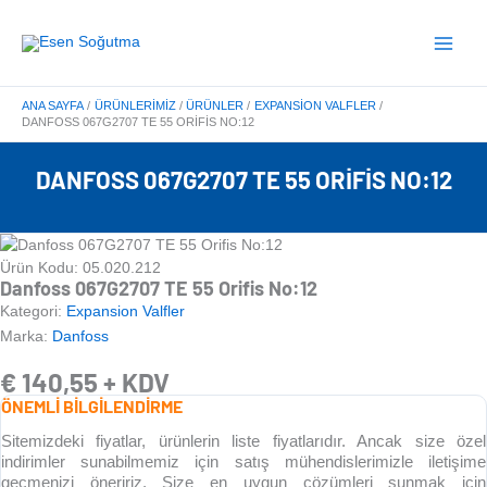
İçeriğe
Main
atla
Menu
ANA SAYFA
ÜRÜNLERIMIZ
ÜRÜNLER
EXPANSION VALFLER
DANFOSS 067G2707 TE 55 ORIFIS NO:12
DANFOSS 067G2707 TE 55 ORIFIS NO:12
Ürün Kodu: 05.020.212
Danfoss 067G2707 TE 55 Orifis No:12
Kategori:
Expansion Valfler
Marka:
Danfoss
€
140,55
+ KDV
ÖNEMLİ BİLGİLENDİRME
Sitemizdeki fiyatlar, ürünlerin liste fiyatlarıdır. Ancak size özel
indirimler sunabilmemiz için satış mühendislerimizle iletişime
geçmenizi öneririz. Size en uygun çözümleri sunmak için