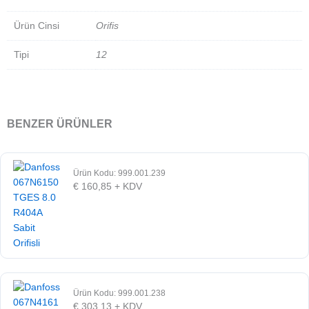
Ürün Cinsi
Orifis
Tipi
12
BENZER ÜRÜNLER
Ürün Kodu: 999.001.239
€
160,85
+ KDV
Ürün Kodu: 999.001.238
€
303,13
+ KDV