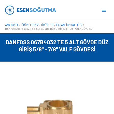
İçeriğe
Main
atla
Men
ANA SAYFA
ÜRÜNLERIMIZ
ÜRÜNLER
EXPANSION VALFLER
DANFOSS 067B4032 TE 5 ALT GÖVDE DÜZ GIRIŞ 5/8” – 7/8″ VALF GÖVDESI
DANFOSS 067B4032 TE 5 ALT GÖVDE DÜZ
GIRIŞ 5/8'' - 7/8" VALF GÖVDESI