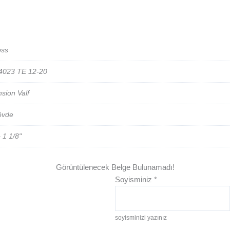
oss
4023 TE 12-20
sion Valf
övde
 1 1/8"
Görüntülenecek Belge Bulunamadı!
Soyisminiz
*
soyisminizi yazınız