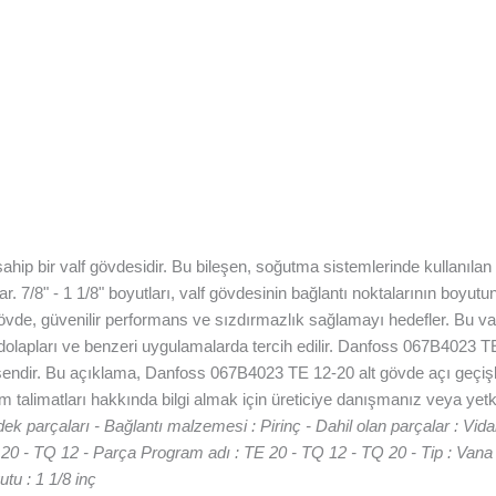
p bir valf gövdesidir. Bu bileşen, soğutma sistemlerinde kullanılan bir
ar. 7/8" - 1 1/8" boyutları, valf gövdesinin bağlantı noktalarının boy
 gövde, güvenilir performans ve sızdırmazlık sağlamayı hedefler. Bu va
t dolapları ve benzeri uygulamalarda tercih edilir. Danfoss 067B4023 T
şendir. Bu açıklama, Danfoss 067B4023 TE 12-20 alt gövde açı geçişli v
 talimatları hakkında bilgi almak için üreticiye danışmanız veya yetkil
dek parçaları - Bağlantı malzemesi : Pirinç - Dahil olan parçalar : Vidala
Q 20 - TQ 12 - Parça Program adı : TE 20 - TQ 12 - TQ 20 - Tip : Van
utu : 1 1/8 inç