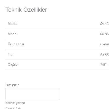
Teknik Özellikler
Marka
Danf
Model
067B
Ürün Cinsi
Expan
Tipi
Alt G
Ölçüler
7/8" –
İsminiz
*
İsminizi yazınız
Firma Adı