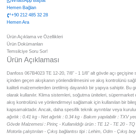
WhatsApp Başlat
Hemen Bağlan
+90 212 485 32 28
Hemen Ara
Ürün Açıklama ve Özellikleri
Ürün Dokümanları
Temsilciye Soru Sor!
Ürün Açıklaması
Danfoss 067B4023 TE 12-20, 7/8" - 1 1/8" alt gövde açı geçişine sahi
içinden geçen akışkanın yönlendirilmesini ve akış kontrolünü sağl
kaliteli malzemelerden üretilmiş dayanıklı bir yapıya sahiptir. Bu
olarak kullanılır. Klima sistemleri, soğutma üniteleri, süpermarke
akış kontrolünü ve yönlendirmeyi sağlamak için kullanılan bir bile
kapsamaktadır. Ancak, daha spesifik teknik ayrıntılar veya kurulum
ağırlık : 0.41 kg - Net ağırlık : 0.34 kg - Bakım yapılabilir : TXV ye
Gövde Malzemesi : Pirinç - Kullanıldığı ürün : TE 12 - TE 20 - T
Motorla çalıştırılan - Çıkış bağlantısı tipi : Lehim, Odm - Çıkış boy