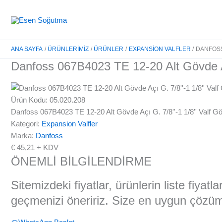
İçeriğe
atla
ANA SAYFA
ÜRÜNLERIMIZ
ÜRÜNLER
EXPANSION VALFLER
DANFOSS 
Danfoss 067B4023 TE 12-20 Alt Gövde Açı
Ürün Kodu: 05.020.208
Danfoss 067B4023 TE 12-20 Alt Gövde Açı G. 7/8''-1 1/8'' Valf G
Kategori:
Expansion Valfler
Marka:
Danfoss
€
45,21
+ KDV
ÖNEMLİ BİLGİLENDİRME
Sitemizdeki fiyatlar, ürünlerin liste fiyat
geçmenizi öneririz. Size en uygun çözüml