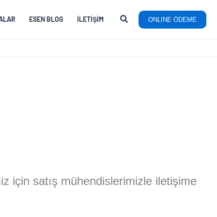
ALAR
ESEN BLOG
İLETIŞIM
ONLINE ÖDEME
miz için satış mühendislerimizle iletişime