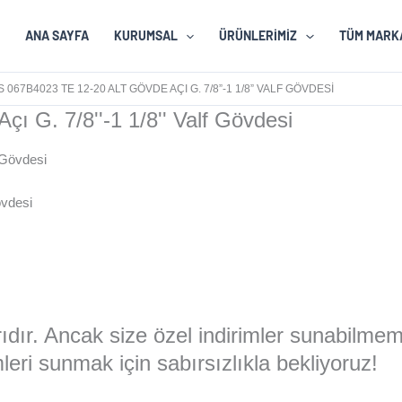
ANA SAYFA
KURUMSAL
ÜRÜNLERIMIZ
TÜM MARK
067B4023 TE 12-20 ALT GÖVDE AÇI G. 7/8”-1 1/8” VALF GÖVDESI
 G. 7/8''-1 1/8'' Valf Gövdesi
övdesi
larıdır. Ancak size özel indirimler sunabilme
eri sunmak için sabırsızlıkla bekliyoruz!