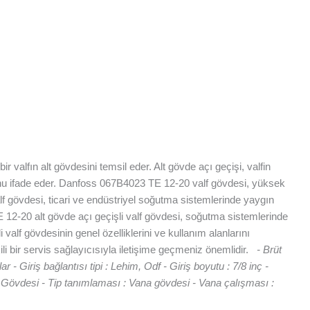
 valfın alt gövdesini temsil eder. Alt gövde açı geçişi, valfin
utunu ifade eder. Danfoss 067B4023 TE 12-20 valf gövdesi, yüksek
lf gövdesi, ticari ve endüstriyel soğutma sistemlerinde yaygın
E 12-20 alt gövde açı geçişli valf gövdesi, soğutma sistemlerinde
alf gövdesinin genel özelliklerini ve kullanım alanlarını
i bir servis sağlayıcısıyla iletişime geçmeniz önemlidir.
- Brüt
r - Giriş bağlantısı tipi : Lehim, Odf - Giriş boyutu : 7/8 inç -
a Gövdesi - Tip tanımlaması : Vana gövdesi - Vana çalışması :