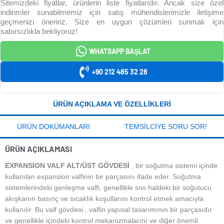
Sitemizdeki fiyatlar, ürünlerin liste fiyatlarıdır. Ancak size özel
indirimler sunabilmemiz için satış mühendislerimizle iletişime
geçmenizi öneririz. Size en uygun çözümleri sunmak için
sabırsızlıkla bekliyoruz!
WHATSAPP BAŞLAT
+90 212 485 32 28
ÜRÜN AÇIKLAMA VE ÖZELLIKLERI
ÜRÜN DOKÜMANLARI
TEMSILCIYE SORU SOR!
ÜRÜN AÇIKLAMASI
EXPANSİON VALF ALT/ÜST GÖVDESİ
, bir soğutma sistemi içinde
kullanılan expansion valfinin bir parçasını ifade eder. Soğutma
sistemlerindeki genleşme valfi, genellikle sıvı haldeki bir soğutucu
akışkanın basınç ve sıcaklık koşullarını kontrol etmek amacıyla
kullanılır. Bu valf gövdesi , valfin yapısal tasarımının bir parçasıdır
ve genellikle içindeki kontrol mekanizmalarını ve diğer önemli