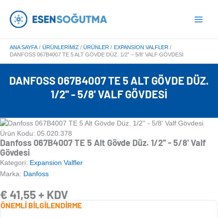
İçeriğe
Main
atla
Menu
ANA SAYFA
ÜRÜNLERIMIZ
ÜRÜNLER
EXPANSION VALFLER
DANFOSS 067B4007 TE 5 ALT GÖVDE DÜZ. 1/2” – 5/8′ VALF GÖVDESI
DANFOSS 067B4007 TE 5 ALT GÖVDE DÜZ.
1/2'' - 5/8' VALF GÖVDESI
Ürün Kodu: 05.020.378
Danfoss 067B4007 TE 5 Alt Gövde Düz. 1/2'' - 5/8' Valf
Gövdesi
Kategori:
Expansion Valfler
Marka:
Danfoss
€
41,55
+ KDV
ÖNEMLİ BİLGİLENDİRME