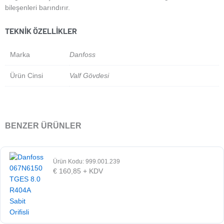
bileşenleri barındırır.
TEKNIK ÖZELLIKLER
Marka
Danfoss
Ürün Cinsi
Valf Gövdesi
BENZER ÜRÜNLER
Ürün Kodu: 999.001.239
€
160,85
+ KDV