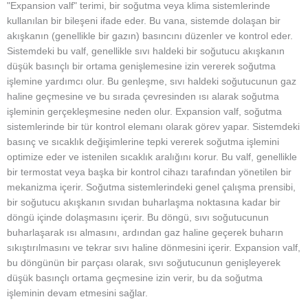
"Expansion valf" terimi, bir soğutma veya klima sistemlerinde
kullanılan bir bileşeni ifade eder. Bu vana, sistemde dolaşan bir
akışkanın (genellikle bir gazın) basıncını düzenler ve kontrol eder.
Sistemdeki bu valf, genellikle sıvı haldeki bir soğutucu akışkanın
düşük basınçlı bir ortama genişlemesine izin vererek soğutma
işlemine yardımcı olur. Bu genleşme, sıvı haldeki soğutucunun gaz
haline geçmesine ve bu sırada çevresinden ısı alarak soğutma
işleminin gerçekleşmesine neden olur. Expansion valf, soğutma
sistemlerinde bir tür kontrol elemanı olarak görev yapar. Sistemdeki
basınç ve sıcaklık değişimlerine tepki vererek soğutma işlemini
optimize eder ve istenilen sıcaklık aralığını korur. Bu valf, genellikle
bir termostat veya başka bir kontrol cihazı tarafından yönetilen bir
mekanizma içerir. Soğutma sistemlerindeki genel çalışma prensibi,
bir soğutucu akışkanın sıvıdan buharlaşma noktasına kadar bir
döngü içinde dolaşmasını içerir. Bu döngü, sıvı soğutucunun
buharlaşarak ısı almasını, ardından gaz haline geçerek buharın
sıkıştırılmasını ve tekrar sıvı haline dönmesini içerir. Expansion valf,
bu döngünün bir parçası olarak, sıvı soğutucunun genişleyerek
düşük basınçlı ortama geçmesine izin verir, bu da soğutma
işleminin devam etmesini sağlar.