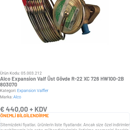
Ürün Kodu: 05.003.212
Alco Expansion Valf Üst Gövde R-22 XC 726 HW100-2B
803070
Kategori:
Expansion Valfler
Marka:
Alco
€
440,00
+ KDV
ÖNEMLİ BİLGİLENDİRME
Sitemizdeki fiyatlar, ürünlerin liste fiyatlarıdır. Ancak size özel indirimler
sunabilmemiz için satış mühendislerimizle iletişime geçmenizi öneririz.